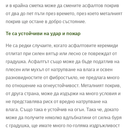
и в крайна сметка може да смените асфалтов покрив
от два до пет пъти през времето, през което металният
покрив ще остане в добро състояние.
Те са устойчиви на удар и пожар
Не са редки случаите, когато асфалтовите керемиди
отлитат при силен вятър или лесно се повреждат от
градушка. Асфалтът също може да бъде податлив на
плесен или мухъл от натрупване на влага и освен
разновидностите от фибростъкло, не предлага много
по отношение на огнеустойчивост. Металният покрив,
от друга страна, може да издържи на много условия и
не представлява риск от вредно натрупване на
влага. Също така е устойчив на огън. Така че, докато
може да получите няколко вдлъбнатини от силна буря
с градушка, ще имате много по-голяма издръжливост