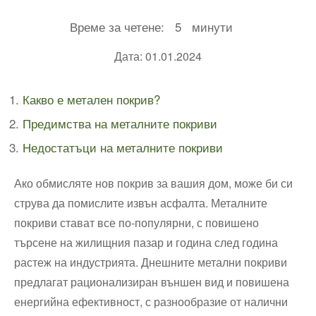
Време за четене:
5
минути
Дата: 01.01.2024
Какво е метален покрив?
Предимства на металните покриви
Недостатъци на металните покриви
Ако обмисляте нов покрив за вашия дом, може би си
струва да помислите извън асфалта. Металните
покриви стават все по-популярни, с повишено
търсене на жилищния пазар и година след година
растеж на индустрията. Днешните метални покриви
предлагат рационализиран външен вид и повишена
енергийна ефективност, с разнообразие от налични