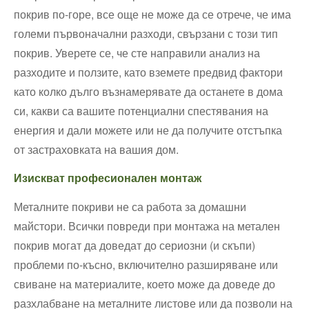
покрив по-горе, все още не може да се отрече, че има
големи първоначални разходи, свързани с този тип
покрив. Уверете се, че сте направили анализ на
разходите и ползите, като вземете предвид фактори
като колко дълго възнамерявате да останете в дома
си, какви са вашите потенциални спестявания на
енергия и дали можете или не да получите отстъпка
от застраховката на вашия дом.
Изискват професионален монтаж
Металните покриви не са работа за домашни
майстори. Всички повреди при монтажа на метален
покрив могат да доведат до сериозни (и скъпи)
проблеми по-късно, включително разширяване или
свиване на материалите, което може да доведе до
разхлабване на металните листове или да позволи на