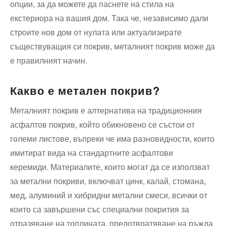
опции, за да можете да паснете на стила на
екстериора на вашия дом. Така че, независимо дали
строите нов дом от нулата или актуализирате
съществуващия си покрив, металният покрив може да
е правилният начин.
Какво е метален покрив?
Металният покрив е алтернатива на традиционния
асфалтов покрив, който обикновено се състои от
големи листове, въпреки че има разновидности, които
имитират вида на стандартните асфалтови
керемиди. Материалите, които могат да се използват
за метални покриви, включват цинк, калай, стомана,
мед, алуминий и хибридни метални смеси, всички от
които са завършени със специални покрития за
отразяване на топлината, предотвратяване на ръжда