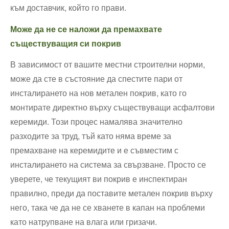
към доставчик, който го прави.
Може да не се наложи да премахвате
съществуващия си покрив
В зависимост от вашите местни строителни норми,
може да сте в състояние да спестите пари от
инсталирането на нов метален покрив, като го
монтирате директно върху съществуващи асфалтови
керемиди. Този процес намалява значително
разходите за труд, тъй като няма време за
премахване на керемидите и е съвместим с
инсталирането на система за свързване. Просто се
уверете, че текущият ви покрив е инспектиран
правилно, преди да поставите метален покрив върху
него, така че да не се хванете в капан на проблеми
като натрупване на влага или гризачи.