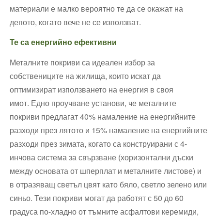
материали е малко вероятно те да се окажат на
депото, когато вече не се използват.
Те са енергийно ефективни
Металните покриви са идеален избор за
собствениците на жилища, които искат да
оптимизират използването на енергия в своя
имот. Едно проучване установи, че металните
покриви предлагат 40% намаление на енергийните
разходи през лятото и 15% намаление на енергийните
разходи през зимата, когато са конструирани с 4-
инчова система за свързване (хоризонтални дъски
между основата от шперплат и металните листове) и
в отразяващ светъл цвят като бяло, светло зелено или
синьо. Тези покриви могат да работят с 50 до 60
градуса по-хладно от тъмните асфалтови керемиди,