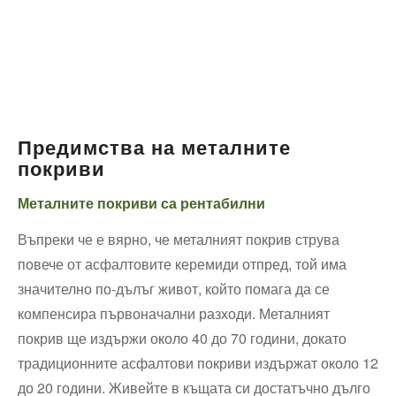
Предимства на металните
покриви
Металните покриви са рентабилни
Въпреки че е вярно, че металният покрив струва
повече от асфалтовите керемиди отпред, той има
значително по-дълъг живот, който помага да се
компенсира първоначални разходи. Металният
покрив ще издържи около 40 до 70 години, докато
традиционните асфалтови покриви издържат около 12
до 20 години. Живейте в къщата си достатъчно дълго