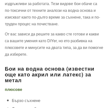
издръжливи за работата. Тези видове бои обаче са
по-токсични от техните аналози на водна основа и
изискват както по-дълго време за съхнене, така и по-
труден процес на почистване.
От вас зависи да решите за какво сте готови и какви
са вашите умения като DIYer, но ето разбивка на
плюсовете и минусите на двата типа, за да ви помогне
да изберете.
Бои на водна основа (известни
още като акрил или латекс) за
метал
плюсове
Бързо съхнене