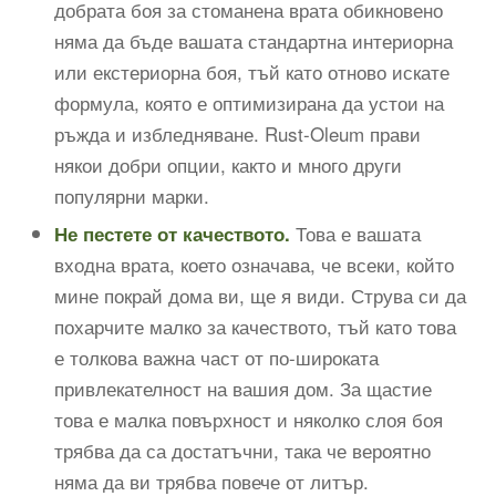
добрата боя за стоманена врата обикновено
няма да бъде вашата стандартна интериорна
или екстериорна боя, тъй като отново искате
формула, която е оптимизирана да устои на
ръжда и избледняване. Rust-Oleum прави
някои добри опции, както и много други
популярни марки.
Това е вашата
Не пестете от качеството.
входна врата, което означава, че всеки, който
мине покрай дома ви, ще я види. Струва си да
похарчите малко за качеството, тъй като това
е толкова важна част от по-широката
привлекателност на вашия дом. За щастие
това е малка повърхност и няколко слоя боя
трябва да са достатъчни, така че вероятно
няма да ви трябва повече от литър.