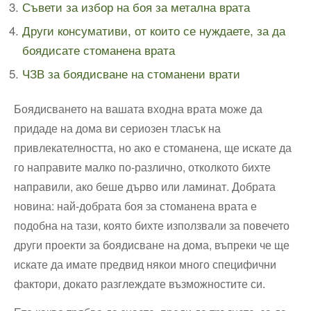
Съвети за избор на боя за метална врата
Други консумативи, от които се нуждаете, за да
боядисате стоманена врата
ЧЗВ за боядисване на стоманени врати
Боядисването на вашата входна врата може да
придаде на дома ви сериозен тласък на
привлекателността, но ако е стоманена, ще искате да
го направите малко по-различно, отколкото бихте
направили, ако беше дърво или ламинат. Добрата
новина: най-добрата боя за стоманена врата е
подобна на тази, която бихте използвали за повечето
други проекти за боядисване на дома, въпреки че ще
искате да имате предвид някои много специфични
фактори, докато разглеждате възможностите си.