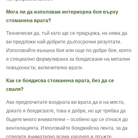
Мога ли да използвам интериорна боя върху
стоманена врата?
Технически да, тъй като ще се придържа, но няма да
ви предложи най-добрите дългосрочни резултати.
Използвайте външна боя или още по-добре боя, която
е специално формулирана за боядисване на метални
повърхности, включително врати.
Как се боядисва стоманена врата, без да се
сваля?
Ако предпочитате входната ви врата да е на място,
докато я боядисвате, това е добре, но ще трябва да
бъдете много внимателни – особено що се отнася до
вентилацията. Използвайте бояджийска лента, за да
отделите внимателно всеки хардуер и дръжте