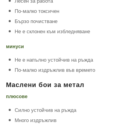
Лесен за работа
По-малко токсичен
Бързо почистване
Не е склонен към избледняване
минуси
Не е напълно устойчив на ръжда
По-малко издръжлив във времето
Маслени бои за метал
плюсове
Силно устойчив на ръжда
Много издръжлив