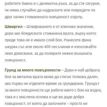
работете бавно и с деликатна ръка, за да сте сигурни,
че няма случайно да надраскате или повредите по
друг начин стоманената повърхност отдолу.
Шмиргел
– Шлифоването е от ключово значение,
дори ако боядисвате стоманена врата, върху която
преди това не е имало слой боя. Нанесете фина
шкурка със или около 400 песъчинки и използвайте
леко докосване, за да полирате нежно външната
повърхност.
Грунд за много повърхности
– Дори и най-добрата
боя за метална врата може да стигне толкова далеч,
ако първо не отделите време за грундиране. Грундът
за много повърхности ще работи както с бои на водна,
така и с маслена основа и ще ви даде добра
повърхност, от която да започнете – просто не