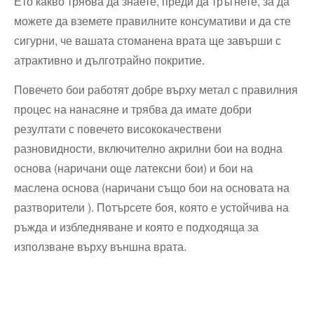
Ето какво трябва да знаете, преди да тръгнете, за да
можете да вземете правилните консумативи и да сте
сигурни, че вашата стоманена врата ще завърши с
атрактивно и дълготрайно покритие.
Повечето бои работят добре върху метал с правилния
процес на нанасяне и трябва да имате добри
резултати с повечето висококачествени
разновидности, включително акрилни бои на водна
основа (наричани още латексни бои) и бои на
маслена основа (наричани също бои на основата на
разтворители ). Потърсете боя, която е устойчива на
ръжда и избледняване и която е подходяща за
използване върху външна врата.