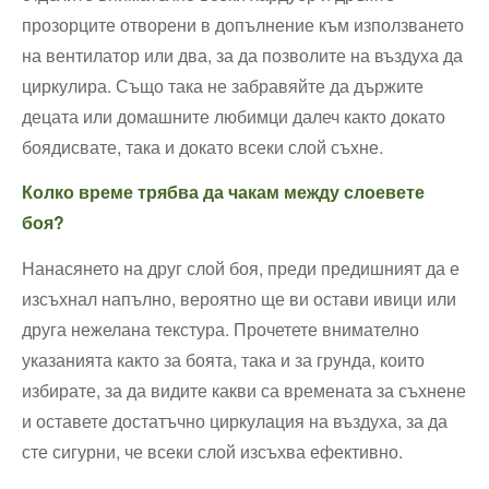
прозорците отворени в допълнение към използването
на вентилатор или два, за да позволите на въздуха да
циркулира. Също така не забравяйте да държите
децата или домашните любимци далеч както докато
боядисвате, така и докато всеки слой съхне.
Колко време трябва да чакам между слоевете
боя?
Нанасянето на друг слой боя, преди предишният да е
изсъхнал напълно, вероятно ще ви остави ивици или
друга нежелана текстура. Прочетете внимателно
указанията както за боята, така и за грунда, които
избирате, за да видите какви са времената за съхнене
и оставете достатъчно циркулация на въздуха, за да
сте сигурни, че всеки слой изсъхва ефективно.