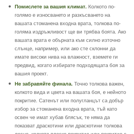
Колкото по-
Помислете за вашия климат.
голямо е износването и разкъсването на
вашата стоманена входна врата, толкова по-
голяма издръжливост ще ви трябва боята. Ако
вашата врата е обърната към силно източно
слънце, например, или ако сте склонни да
имате високи нива на влажност, вземете ги
предвид, когато избирате подходящата боя за
вашия проект.
Точно толкова важен,
Не забравяйте финала.
колкото вида и цвета на вашата боя, е нейното
покритие. Сатенът или полугланцът са добър
избор за стоманена входна врата, тъй като
освен че имат хубав блясък, те няма да
показват драскотини или драскотини толкова
лесно, колкото плоско покритие или покритие с