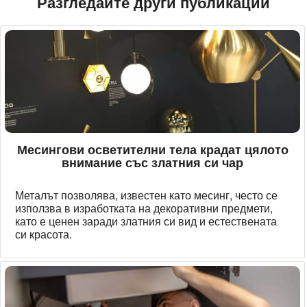
Разгледайте други публикации
Месингови осветителни тела крадат цялото
внимание със златния си чар
Металът позволява, известен като месинг, често се
използва в изработката на декоративни предмети,
като е ценен заради златния си вид и естествената
си красота.