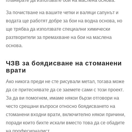
За почистване на вашите четки и валяци сапунът и
водата ще работят добре за бои на водна основа, но
ще трябва да използвате специални химически
разтворители за премахване на бои на маслена
основа.
ЧЗВ за боядисване на стоманени
врати
Ако никога преди не сте рисували метал, тогава може
да се притеснявате да се заемете сами с този проект.
За да ви помогнем, имаме някои бързи отговори на
често срещани въпроси относно боядисването на
стоманени входни врати, включително някои причини,
поради които бихте искали вместо това да се обадите
на професионалист.