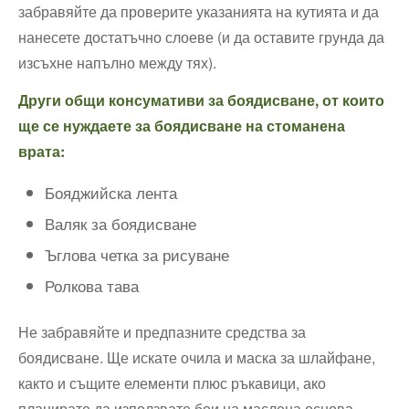
забравяйте да проверите указанията на кутията и да
нанесете достатъчно слоеве (и да оставите грунда да
изсъхне напълно между тях).
Други общи консумативи за боядисване, от които
ще се нуждаете за боядисване на стоманена
врата:
Бояджийска лента
Валяк за боядисване
Ъглова четка за рисуване
Ролкова тава
Не забравяйте и предпазните средства за
боядисване. Ще искате очила и маска за шлайфане,
както и същите елементи плюс ръкавици, ако
планирате да използвате бои на маслена основа.