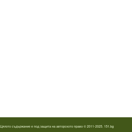
Водопроводчик Дружба
Водопроводчик Люлин
Водопроводчик Обеля
Водопроводчик Младост
Водопроводчик Надежда
Водопроводчик в Овча купел
Водопроводчик Слатина
Водопроводчик Студентски град
Термография на фотоволтаици
Отпушване на канали в Пловдив
Цялото съдържание е под защита на авторското право © 2011-2025. 151.bg