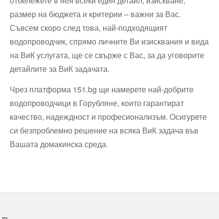
отбележете в нея всеки един детайл, изискване,
размер на бюджета и критерии – важни за Вас.
Съвсем скоро след това, най-подходящият
водопроводчик, спрямо личните Ви изисквания и вида
на ВиК услугата, ще се свърже с Вас, за да уговорите
детайлите за ВиК задачата.
Чрез платформа 151.bg ще намерете най-добрите
водопроводчици в Горубляне, които гарантират
качество, надеждност и професионализъм. Осигурете
си безпроблемно решение на всяка ВиК задача във
Вашата домакинска среда.