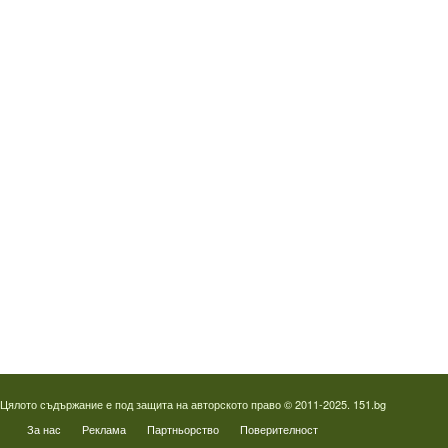
Водопроводчик Люлин
Водопроводчик Обеля
Водопроводчик Младост
Водопроводчик Надежда
Водопроводчик в Овча купел
Водопроводчик Слатина
Водопроводчик Студентски град
Термография на фотоволтаици
Отпушване на канали в Пловдив
Цялото съдържание е под защита на авторското право © 2011-2025. 151.bg
За нас
Реклама
Партньорство
Поверителност