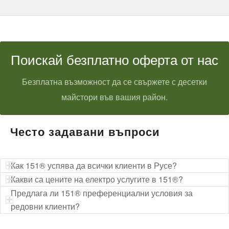
Поискай безплатно оферта от нас
Безплатна възможност да се свържете с десетки
майстори във вашия район.
Често задавани въпроси
Как 151® успява да всички клиенти в Русе?
Какви са цените на електро услугите в 151®?
Предлага ли 151® преференциални условия за
редовни клиенти?