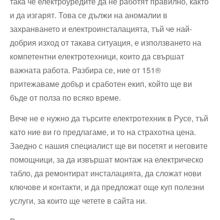
така че електроуредите да не работят правилно, както
и да изгарят. Това се дължи на аномалии в
захранването и електроинсталацията, тъй че най-
добрия изход от такава ситуация, е използването на
компетентни електротехници, които да свършат
важната работа. Разбира се, ние от 151®
притежаваме добър и сработен екип, който ще ви
бъде от полза по всяко време.
Вече не е нужно да търсите електротехник в Русе, тъй
като ние ви го предлагаме, и то на страхотна цена.
Заедно с нашия специалист ще ви посетят и неговите
помощници, за да извършат монтаж на електрическо
табло, да ремонтират инсталацията, да сложат нови
ключове и контакти, и да предложат още куп полезни
услуги, за които ще четете в сайта ни.