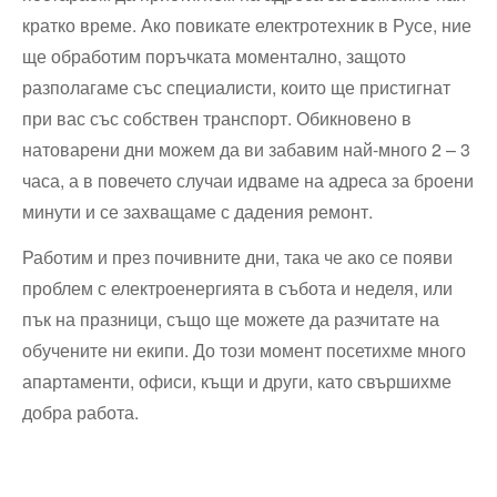
кратко време. Ако повикате електротехник в Русе, ние
ще обработим поръчката моментално, защото
разполагаме със специалисти, които ще пристигнат
при вас със собствен транспорт. Обикновено в
натоварени дни можем да ви забавим най-много 2 – 3
часа, а в повечето случаи идваме на адреса за броени
минути и се захващаме с дадения ремонт.
Работим и през почивните дни, така че ако се появи
проблем с електроенергията в събота и неделя, или
пък на празници, също ще можете да разчитате на
обучените ни екипи. До този момент посетихме много
апартаменти, офиси, къщи и други, като свършихме
добра работа.