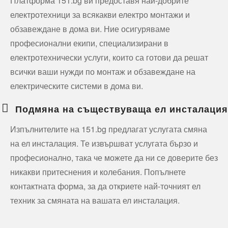
Платформа 151.bg ви предоставя най-добрите
електротехници за всякакви електро монтажи и
обзавеждане в дома ви. Ние осигуряваме
професионални екипи, специализирани в
електротехнически услуги, които са готови да решат
всички ваши нужди по монтаж и обзавеждане на
електрическите системи в дома ви.
Подмяна на съществуваща ел инсталация
Изпълнителите на 151.bg предлагат услугата смяна
на ел инсталация. Те извършват услугата бързо и
професионално, така че можете да ни се доверите без
никакви притеснения и колебания. Попълнете
контактната форма, за да откриете най-точният ел
техник за смяната на вашата ел инсталация.