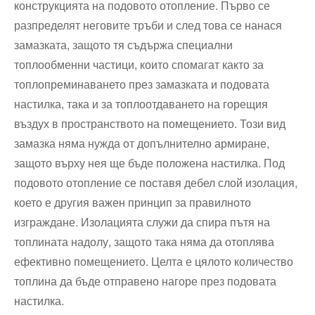
конструкцията на подовото отопление. Първо се
разпределят неговите тръби и след това се нанася
замазката, защото тя съдържа специални
топлообменни частици, които спомагат както за
топлопреминаването през замазката и подовата
настилка, така и за топлоотдаването на горещия
въздух в пространството на помещението. Този вид
замазка няма нужда от допълнително армиране,
защото върху нея ще бъде положена настилка. Под
подовото отопление се поставя дебел слой изолация,
което е другия важен принцип за правилното
изграждане. Изолацията служи да спира пътя на
топлината надолу, защото така няма да отоплява
ефективно помещението. Целта е цялото количество
топлина да бъде отправено нагоре през подовата
настилка.