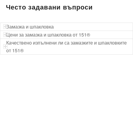
Често задавани въпроси
Замазка и шпакловка
Цени за замазка и шпакловка от 151®
Качествено изпълнени ли са замазките и шпакловките
от 151®
Технически надзор на ремонт
Видеодиагностика на канали
Монтаж на душ панел
Смяна на щрангове
Монтаж на тоалетна чиния