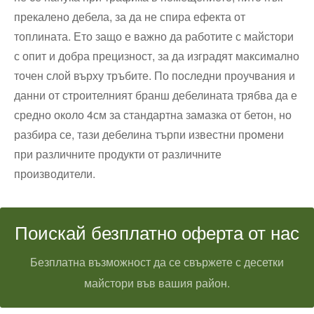
прекалено дебела, за да не спира ефекта от
топлината. Ето защо е важно да работите с майстори
с опит и добра прецизност, за да изградят максимално
точен слой върху тръбите. По последни проучвания и
данни от строителният бранш дебелината трябва да е
средно около 4см за стандартна замазка от бетон, но
разбира се, тази дебелина търпи известни промени
при различните продукти от различните
производители.
Поискай безплатно оферта от нас
Безплатна възможност да се свържете с десетки
майстори във вашия район.