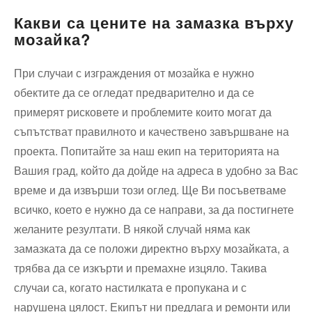
Какви са цените на замазка върху
мозайка?
При случаи с изграждения от мозайка е нужно
обектите да се огледат предварително и да се
примерят рисковете и проблемите които могат да
съпътстват правилното и качествено завършване на
проекта. Попитайте за наш екип на територията на
Вашия град, който да дойде на адреса в удобно за Вас
време и да извърши този оглед. Ще Ви посъветваме
всичко, което е нужно да се направи, за да постигнете
желаните резултати. В някой случай няма как
замазката да се положи директно върху мозайката, а
трябва да се изкърти и премахне изцяло. Такива
случаи са, когато настилката е пропукана и с
нарушена цялост. Екипът ни предлага и ремонти или