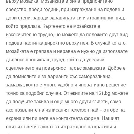
върху мозайка. Мозайката в била предпочитано
средство, преди години, при изграждане на подове и
дори стени, заради здравината си и атрактивния вид,
който предлага. Къртенето на мозайката е
изключително трудно, но можете да положите друг вид
подова настилка директно върху нея. В случай когато
мозайката е грапава и неравна е нужно да използвате
дълбоко проникващ грунд, който да увеличи
сцеплението на повърхността със замазката. Добре е
да помислите и за варианти със саморазливна
замазка, която е много удобно и иновативно решение
точно за подобни случаи. От екипите на 151.bg можете
да получите такива и още много други съвети, само
ако позвъните на изписания телефон най – отгоре на
екрана или пишете на контактната форма. Нашият
опит и съвети служат за изграждане на красиви и