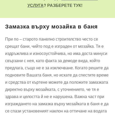
УСЛУГА
? РАЗБЕРЕТЕ ТУК!
Замазка върху мозайка в баня
При по – старото панелно строителство често се
срещат бани, чийто под е изграден от мозайка. Тя е
издръжлива и износоустойчива, но има доста минуси
свързани с нея, като факта за демоде вида, който
предлага, също не е за изключване. Когато решите да
подновите Вашата баня, но искате да спестите време
и средства от къртене можете да положите замазката
директно върху мозайката, с уточнението, че тя е
здрава и целостта й не е нарушена. Важна част при
изграждането на замазка върху мозайката в баня е да
се спази установеният наклон на оттичане на водата