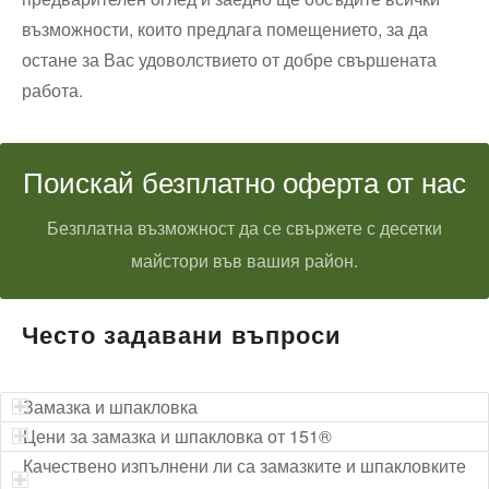
възможности, които предлага помещението, за да
остане за Вас удоволствието от добре свършената
работа.
Поискай безплатно оферта от нас
Безплатна възможност да се свържете с десетки
майстори във вашия район.
Често задавани въпроси
Замазка и шпакловка
Цени за замазка и шпакловка от 151®
Качествено изпълнени ли са замазките и шпакловките