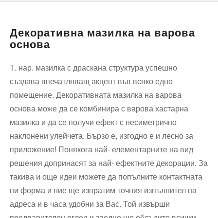
Декоративна мазилка на варова
основа
Т. нар. мазилка с драскана структура успешно
създава впечатляващ акцент във всяко едно
помещение. Декоративната мазилка на варова
основа може да се комбинира с варова хастарна
мазилка и да се получи ефект с несиметрично
наклонени улейчета. Бързо е, изгодно е и лесно за
приложение! Понякога най- елементарните на вид
решения допринасят за най- ефектните декорации. За
такива и още идеи можете да попълните контактната
ни форма и ние ще изпратим точния изпълнител на
адреса и в часа удобни за Вас. Той извърши
предварителен оглед и заедно ще обсъдите всички