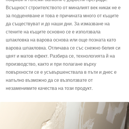
Всъщност строителството от миналият век никак не е
за подценяване и това е причината много от къщите
да съществуват и до наши дни. За измазване на
стените на къщите основно се е използвала
шпакловка на варова основа или още позната като
варова шпакловка. Отличава се със снежно белия си
цвят и матов ефект. Разбира се, технологията й на
производство, както и при полагане върху
повърхности се е усъвършенствала в пъти и днес е
напълно възможно да се възползвате от
незаменимите качества на този продукт.