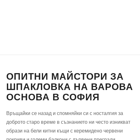
ОПИТНИ МАЙСТОРИ ЗА
ШПАКЛОВКА НА ВАРОВА
ОСНОВА В СОФИЯ
Връщайки се назад и спомняйки си с носталгия за
доброто старо време в съзнанието ни често изникват
образи на бели китни къщи с керемидено червени
покриви и големи балкони с дървени прегради.