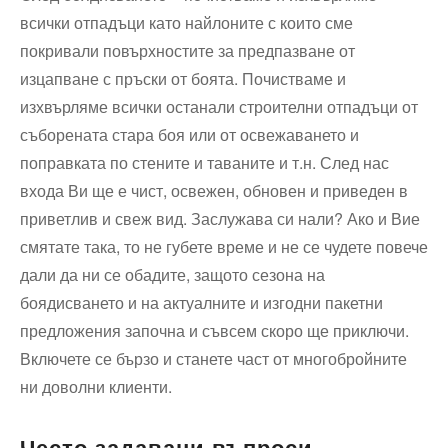
всички отпадъци като найлоните с които сме
покривали повърхностите за предпазване от
изцапване с пръски от боята. Почистваме и
изхвърляме всички останали строителни отпадъци от
съборената стара боя или от освежаването и
поправката по стените и таваните и т.н. След нас
входа Ви ще е чист, освежен, обновен и приведен в
приветлив и свеж вид. Заслужава си нали? Ако и Вие
смятате така, то не губете време и не се чудете повече
дали да ни се обадите, защото сезона на
боядисването и на актуалните и изгодни пакетни
предложения започна и съвсем скоро ще приключи.
Включете се бързо и станете част от многобройните
ни доволни клиенти.
Често задавани въпроси