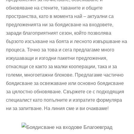
обновяване на стените, таваните и общите
пространства, като в момента най – актуални са
предложенията ни за боядисване на входовете,
заради благоприятният сезон, който позволява
бързото изсъхване на боята и лесното извършване на
процеса. Точно за това и сега предлагаме много
изкушаващи и изгодни пакетни предложения,
отнасящи се както за малки кооперации, така и за
големи, многоетажни блокове. Предлагаме частично
боядисване за освежаване или основно боядисване
за цялостно обновяване. Свържете се с подходящия
специалист като попълните и изпратите формуляра
ни за запитване. На линия сме и ви очакваме!