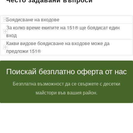
Боядисване на входове
За колко време екипите на 151® ще боядисат един
вход
Какви видове боядисване на входове може да
предложи 151®
Поискай безплатно оферта от нас
Безплатна възможност да се свържете с десетки
майстори във вашия район.