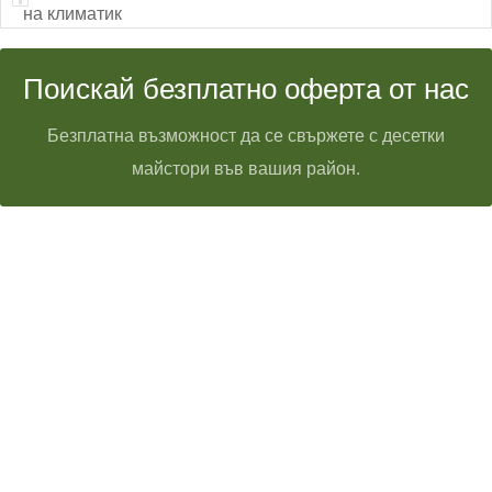
на климатик
Поискай безплатно оферта от нас
Безплатна възможност да се свържете с десетки
майстори във вашия район.
Технически надзор на ремонт
Видеодиагностика на канали
Монтаж на душ панел
Смяна на щрангове
Монтаж на тоалетна чиния