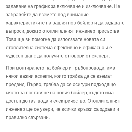
задаване на график за ⁢включване и изключване. Не​
забравяйте да вземете под внимание
характеристиките на вашия нов бойлер и да задавате
въпроси, докато отоплителният инженер присъства.
Това ще ви помогне да използвате новата си
отоплителна система ефективно ⁣и ефикасно и е
чудесен⁤ шанс да получите отговори ‍от​ експерт.
При монтирането на бойлер и тръбопроводи, има
някои важни аспекти, които трябва да се вземат
предвид. Първо, трябва да се осигури подходящо
място за поставяне на новия бойлер, където има
достъп до газ, вода и електричество. Отоплителният
инженер ще се увери, че всички връзки са здрави и
правилно свързани.