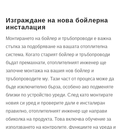
Изграждане на​ нова бойлерна
инсталация
Монтирането на ⁢бойлер ‍и тръбопроводи е важна
стъпка ‌за‌ подобряване на вашата отоплителна
система. Когато⁣ старият бойлер и тръбопроводи
бъдат премахнати, отоплителният инженер ще
започне монтажа на вашия нов бойлер и
тръбопроводите му. Тази ⁤част ‍от процеса може да
бъде изключително бърза, особено ⁤ако подменяте
близки по устройство⁣ уреди. След като монтирате
новия си уред и проверите ‍дали е инсталиран​
правилно, отоплителният инженер ще направи
обиколка на‌ продукта. ​Това включва обучение за
използването на контролите, функциите на уреда и