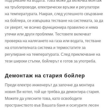
подгряване на водата. Това може да включва монтаж
на тръбопроводи, електрически връзки и регулатори
на температурата. Накрая, след успешното свързване
на бойлера, се извършва тестване на системата, за да
се уверят, че всичко функционира правилно и няма
утечки или други проблеми. Тестовете включват
проверка на налягането на газа или водата, тестване
на отоплителната система и термостатите за
регулиране на температурата. След приключване на
тези широки стъпки, бойлерът е готов за употреба.
Демонтаж на стария бойлер
Преди електро инженерът да започне да монтира
новия Ви котел, той ще трябва да ⁣демонтира стария.
Можете ​да улесните‍ това, като⁣ освободите
пространството във Вашата баня и осигурите лесен