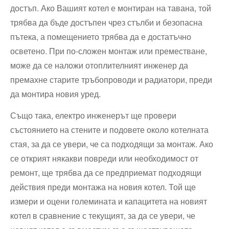
достъп. Ако Вашият котел е монтиран на тавана, той
трябва да бъде достъпен чрез стълби ​и⁣ безопасна
пътека, а помещението трябва да е достатъчно
осветено. При ⁢по-сложен монтаж или преместване,
може да ‌се наложи отоплителният инженер да
премахне старите тръбопроводи и​ радиатори, преди
да монтира новия уред.
Също така, електро инженерът ще провери
състоянието на стените и подовете около котелната
стая, за да се увери, че са подходящи за монтаж. Ако
се открият някакви повреди или необходимост от
ремонт, ще трябва да се предприемат подходящи
действия преди монтажа на новия котел. Той ще
измери и оцени големината и капацитета на новият
котел в сравнение с текущият, за да се увери, че