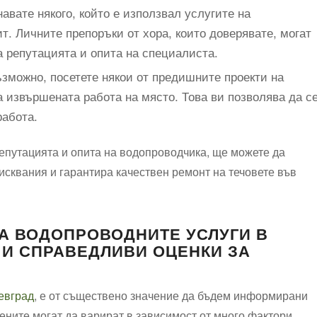
авате някого, който е използвал услугите на
т. Личните препоръки от хора, които доверявате, могат
а репутацията и опита на специалиста.
ъзможно, посетете някои от предишните проекти на
а извършената работа на място. Това ви позволява да с
работа.
репутацията и опита на водопроводчика, ще можете да
исквания и гарантира качествен ремонт на течовете във
НА ВОДОПРОВОДНИТЕ УСЛУГИ В
 И СПРАВЕДЛИВИ ОЦЕНКИ ЗА
евград
, е от съществено значение да бъдем информирани
ените могат да варират в зависимост от много фактори,