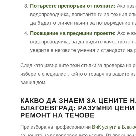
Ако позн
Потърсете препоръки от познати:
водопроводчика, попитайте ги за техния опи
да бъдат отличен начин за потвърждение н
Ако е в
Посещение на предишни проекти:
водопроводчика, за да видите качеството н
уверите в неговите умения и стандарти на 
След като извършите тези стъпки за проверка на 
изберете специалист, който отговаря на вашите из
вашия дом.
КАКВО ДА ЗНАЕМ ЗА ЦЕНИТЕ 
БЛАГОЕВГРАД: РАЗУМНИ ЦЕНИ
РЕМОНТ НА ТЕЧОВЕ
При избора на професионални
ВиК услуги в Благо
за цените на водопроводните услуги. Въпреки че ц