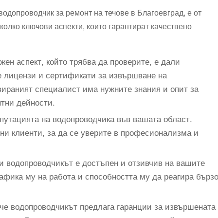
водопроводчик за ремонт на течове в Благоевград, е от
олко ключови аспекти, които гарантират качествено
ен аспект, който трябва да проверите, е дали
е лицензи и сертификати за извършване на
зираният специалист има нужните знания и опит за
нтни дейности.
путацията на водопроводчика във вашата област.
ни клиенти, за да се уверите в професионализма и
 водопроводчикът е достъпен и отзивчив на вашите
афика му на работа и способността му да реагира бърз
 че водопроводчикът предлага гаранции за извършената