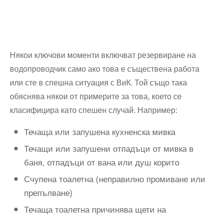
Някои ключови моменти включват резервиране на
водопроводчик само ако това е съществена работа
или сте в спешна ситуация с ВиК. Той също така
обяснява някои от примерите за това, което се
класифицира като спешен случай. Например:
Течаща или запушена кухненска мивка
Течащи или запушени отпадъци от мивка в
баня, отпадъци от вана или душ корито
Счупена тоалетна (неправилно промиване или
препълване)
Течаща тоалетна причинява щети на