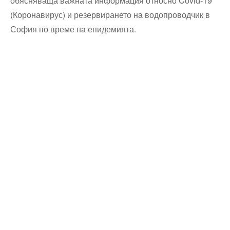
обясняваща важната информация относно Covid-19
(Коронавирус) и резервирането на водопроводчик в
София по време на епидемията.