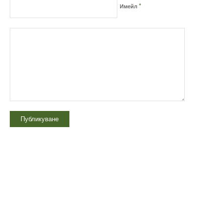
*
Имейл
Технически надзор на ремонт
Видеодиагностика на канали