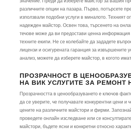
значение. Преди да изберете майстор за вашия пр
различните опции на пазара. Първо, потърсете пре
използвали подобни услуги в миналото. Техният о
надежден майстор. Освен това, търсенето на онлай
течове може да ви предостави ценна информация 
техните екипи. Не се колебайте да зададете въпр
лицензи и осигурената гаранция за извършените у
анализ, можете да изберете майстор, в когото има
ПРОЗРАЧНОСТ В ЦЕНООБРАЗУ
НА ВИК УСЛУГИТЕ ЗА РЕМОНТ 
Прозрачността в ценообразуването е ключов факт
да се уверите, че получавате конкурентни цени и 
цените на различните майстори и фирми. Запознайт
проведете онлайн изследване или се консултирате
майстори, бъдете ясни и конкретни относно характ