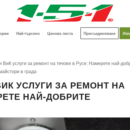
гории
Най-търсено
Ценова листа
Присъединяване
Изп
 ВиК услуги за ремонт на течове в Русе: Намерете най-доб
майстори в града
ИК УСЛУГИ ЗА РЕМОНТ НА
РЕТЕ НАЙ-ДОБРИТЕ