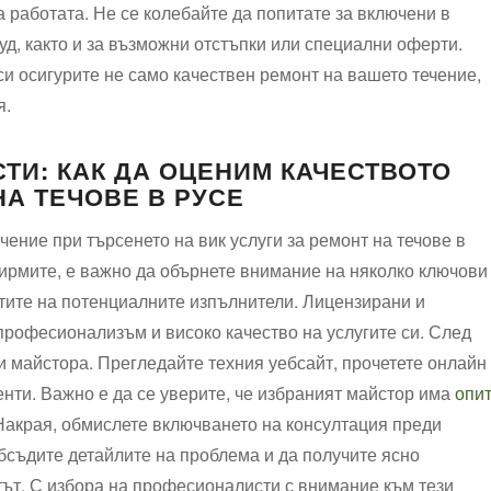
 работата. Не се колебайте да попитате за включени в
уд, както и за възможни отстъпки или специални оферти.
си осигурите не само качествен ремонт на вашето течение,
я.
ТИ: КАК ДА ОЦЕНИМ КАЧЕСТВОТО
НА ТЕЧОВЕ В РУСЕ
ение при търсенето на вик услуги за ремонт на течове в
фирмите, е важно да обърнете внимание на няколко ключови
тите на потенциалните изпълнители. Лицензирани и
рофесионализъм и високо качество на услугите си. След
и майстора. Прегледайте техния уебсайт, прочетете онлайн
нти. Важно е да се уверите, че избраният майстор има
опи
. Накрая, обмислете включването на консултация преди
бсъдите детайлите на проблема и да получите ясно
тът. С избора на професионалисти с внимание към тези