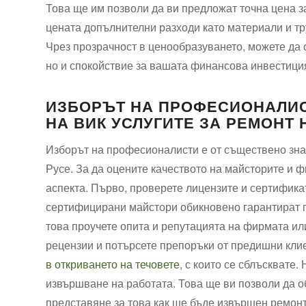
Това ще им позволи да ви предложат точна цена за
цената допълнителни разходи като материали и тр
Чрез прозрачност в ценообразуването, можете да 
но и спокойствие за вашата финансова инвестици
ИЗБОРЪТ НА ПРОФЕСИОНАЛИС
НА ВИК УСЛУГИТЕ ЗА РЕМОНТ 
Изборът на професионалисти е от съществено знач
Русе. За да оцените качеството на майсторите и 
аспекта. Първо, проверете лицензите и сертифика
сертифицирани майстори обикновено гарантират п
това проучете опита и репутацията на фирмата ил
рецензии и потърсете препоръки от предишни клие
в откриването на течовете
, с които се сблъсквате
извършване на работата. Това ще ви позволи да о
представяне за това как ще бъде извършен ремон