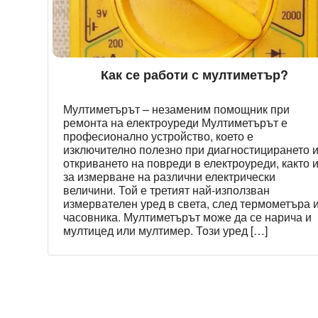
Как се работи с мултиметър?
Мултиметърът – незаменим помощник при
ремонта на електроуреди Мултиметърът е
професионално устройство, което е⁢
изключително полезно⁢ при диагностицирането 
откриването на повреди в електроуреди, както 
за измерване⁢ на различни електрически
величини. Той е третият най-използван
измервателен уред в света, след термометъра 
часовника. Мултиметърът може да се нарича и
мултицед или мултимер. Този уред […]