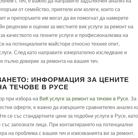
облем с теч, е важно да направите задълбочен анализ на
поръки от семейство, приятели или колеги, които са
пит и препоръките им могат да ви помогнат да намерите
н рецензии и оценки за местните вик услуги за ремонт на
за качеството на техните услуги и професионализма на
оси на потенциалните майстори относно техния опит,
слуги. След като направите изчерпателно изследване и
те пълно доверие за ремонта на вашия теч.
ВАНЕТО: ИНФОРМАЦИЯ ЗА ЦЕНИТЕ
НА ТЕЧОВЕ В РУСЕ
ор при избора на
ВиК услуги за ремонт на течове в Русе
. За
честни оферти, е важно да извършите сравнителен анализ н
е се със стандартните цени за подобни услуги в Русе, като
 със запознати лица. При контактирането на потенциални
ера на проблема с вашия теч и изискванията ви за ремонт.