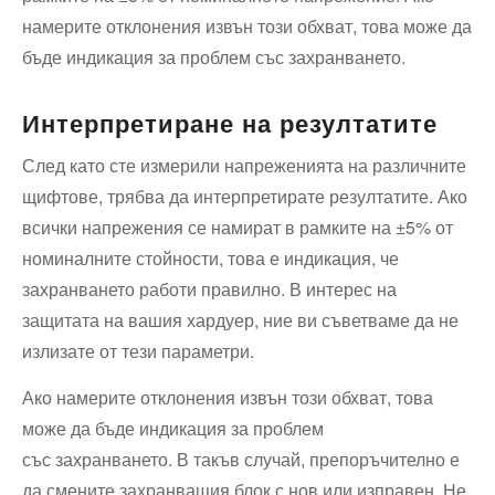
намерите отклонения извън този обхват, това може да
бъде индикация за проблем със захранването.
Интерпретиране на резултатите
След като сте измерили напреженията на различните
щифтове, трябва да интерпретирате резултатите. Ако
всички напрежения се намират в рамките на ±5% от
номиналните стойности, това е индикация, че
захранването работи правилно. В интерес на
защитата на вашия хардуер, ние ви съветваме да не
излизате от тези параметри.
Ако намерите отклонения извън този обхват, това
може да бъде индикация за проблем
със захранването. В такъв случай, препоръчително е
да смените захранващия блок с нов или изправен. Не