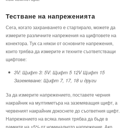
Тестване на напреженията
Сега, когато захранването е стартирало, можете да
измерите различните напрежения на щифтовете на
конектора. Тук са някои от основните напрежения,
които трябва да измерите и техните съответстващи
щифтове:
3V: Щифт 3: 5V: Щифт 5 12V Щифт 15
Заземяване: Щифт 7, 17, 18 и други
За да измерите напрежението, поставете черния
накрайник на мултиметъра на заземяващия щифт, а
червеният накрайник докоснете до съответния щифт.
Напрежението на всяка линия трябва да бъде в
рамките на ±5% от номиналното напрежение. Ако