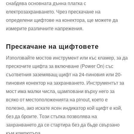
снабдява основната дънна платка с
електрозахранването. Чрез прескачане на
определени щифтове на конектора, ще можете да
измерите различните напрежения.
Прескачане на щифтовете
Използвайте мостов инструмент или къс кламер, за да
прескочите щифта за включване (Power On) със
съответния заземяващ щифт на 24-пиновия или 20-
пиновия конектор на захранването. Инструментът за
мост има малки числа, щамповани върху него за
всяко от местоположенията на pinout, което е
полезно, ако искате ясен индикатор кой щифт е кой,
без да броите. Този стъпка позволява на
захранването да се стартира без да бъде свързано
към компютъра.