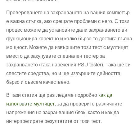
Проверяването на захранването на вашия компютър
е важна стъпка, ако срещате проблеми с него. С този
процес можете да установите дали захранването ви
функционира коректно и колко бързо то достига пълна
мощност. Можете да извършите този тест с мултицет
вместо да закупувате специален тестер за
захранването (така наречения PSU tester). Така ще си
спестите средства, но и ще извършите дейността
бързо и съвсем качествено.
В тази статия ще разгледаме подробно
как да
използвате мултицет
, за да проверите различните
напрежения на захранващия блок, както и как да
интерпретирате резултатите от този тест.