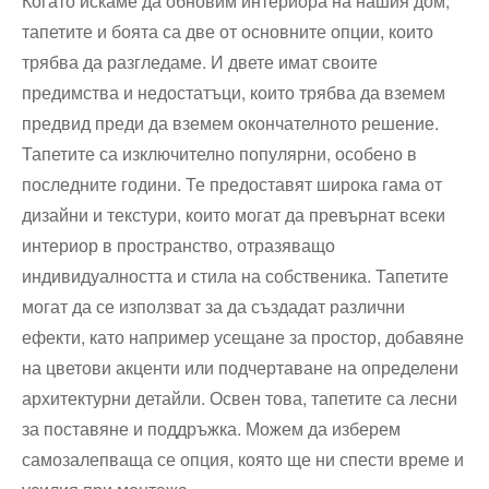
Когато искаме да обновим интериора на нашия дом,
тапетите и боята са две от основните опции, които
трябва да разгледаме. И двете имат своите
предимства и недостатъци, които трябва да вземем
предвид преди да вземем окончателното решение.
Тапетите са изключително популярни, особено в
последните години. Те предоставят широка гама от
дизайни и текстури, които могат да превърнат всеки
интериор в пространство, отразяващо
индивидуалността и стила на собственика. Тапетите
могат да се използват за да създадат различни
ефекти, като например усещане за простор, добавяне
на цветови акценти или подчертаване на определени
архитектурни детайли. Освен това, тапетите са лесни
за поставяне и поддръжка. Можем да изберем
самозалепваща се опция, която ще ни спести време и