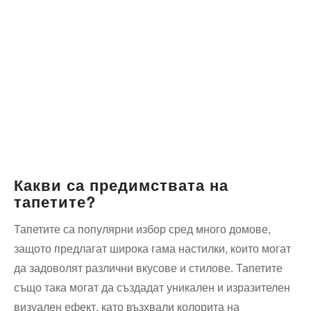
Какви са предимствата на
тапетите?
Тапетите са популярни избор⁤ сред много домове,
защото⁢ предлагат широка гама настилки, които могат
да задоволят различни вкусове и стилове. Тапетите
също така могат да създадат⁣ уникален и изразителен
визуален⁢ ефект, като възхвали ‌колорита на