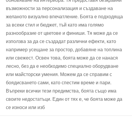
възможности за персонализация и създаване на
желаното визуално впечатление. Боята е подходяща
за всеки стил и бюджет, тъй като има голямо
разнообразие от цветове и финиши. Тя може да се
използва за да се създадат различни ефекти, като
например усещане за простор, добавяне на топлина
или свежест. Освен това, боята може да се нанася
лесно, без да е необходимо специално оборудване
или майсторски умения. Можем да се справим с
боядисването сами, като спестим време и пари.
Въпреки всички тези предимства, боята също има
своите недостатъци. Един от тях е, че боята може да
се износи или изб