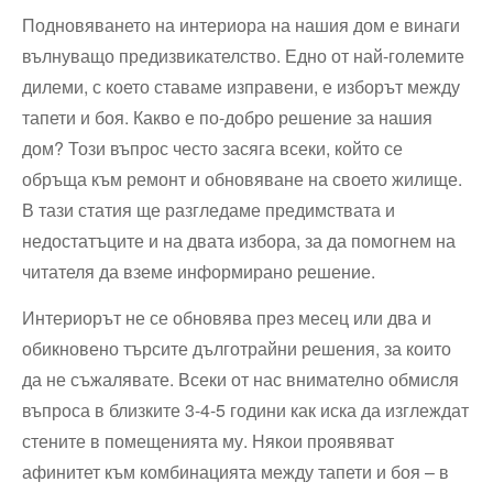
Подновяването на интериора на нашия дом е винаги
вълнуващо предизвикателство. Едно от⁢ най-големите
дилеми, с което ставаме изправени, е изборът между⁢
тапети и боя. Какво е по-добро решение ‍за нашия
дом? ⁣Този въпрос често засяга ‌всеки,⁢ който се
обръща към ремонт и обновяване на своето жилище.
В тази ⁢статия ще разгледаме предимствата ⁢и
‌недостатъците и на‍ двата избора, за да помогнем на
читателя да вземе информирано решение.
Интериорът не се обновява през месец или два ​и
обикновено търсите⁣ дълготрайни⁤ решения, за които
да не съжалявате. Всеки от нас внимателно обмисля
въпроса в близките 3-4-5 години как иска да изглеждат
стените в помещенията му. Някои проявяват​
афинитет към комбинацията между тапети и боя –⁢ в