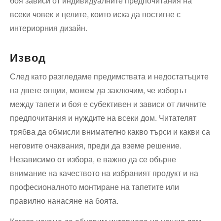
боя зависи от индивидуалните предпочитания на
всеки човек и целите, които иска да постигне с
интериорния дизайн.
Извод
След като разгледаме предимствата и недостатъците
на двете ⁣опции, можем да заключим, че изборът
между тапети и боя е субективен и зависи от личните‌
предпочитания и нуждите на всеки дом. Читателят
трябва да обмисли внимателно какво търси и какви ‌са
неговите очаквания, преди да вземе решение.⁢
Независимо ⁢от избора, е важно да се обърне
внимание на качеството на избраният продукт и на
професионалното монтиране‌ на тапетите или
правилно нанасяне на боята.