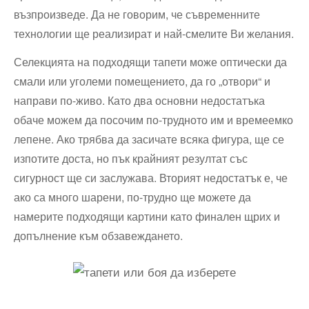
възпроизведе. Да не говорим, че съвременните
технологии ще реализират и най-смелите⁤ Ви желания.
Селекцията на подходящи тапети ⁢може оптически да
смали или уголеми помещението, да го „отвори“ и
направи по-живо. Като два основни недостатъка
обаче можем да посочим по-трудното им‌ и времеемко⁤
лепене. Ако трябва ⁣да засичате всяка фигура, ще се
изпотите‍ доста,‍ но пък крайният резултат със⁢
сигурност ще си заслужава. Вторият ⁢недостатък е, че
ако са много шарени, ‌по-трудно ще можете ⁢да
намерите подходящи картини като финален щрих и
допълнение към обзавеждането.