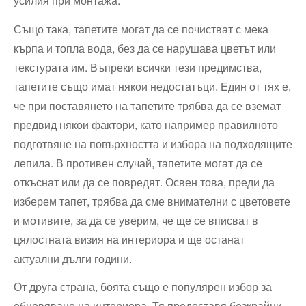
усилия при монтажа.
Също така, тапетите могат да се почистват с мека
кърпа и топла вода, без да се нарушава цветът или
текстурата им. Въпреки всички тези предимства,
тапетите също имат някои недостатъци. Един от тях е,
че при поставянето на тапетите трябва да се вземат
предвид някои фактори, като например правилното
подготвяне на повърхността и избора на подходящите
лепила. В противен случай, тапетите могат да се
откъснат или да се повредят. Освен това, преди да
изберем тапет, трябва да сме внимателни с цветовете
и мотивите, за да се уверим, че ще се вписват в
цялостната визия на интериора и ще останат
актуални дълги години.
От друга страна, боята също е популярен избор за
обновяване на интериора. Тя предоставя безкрайни