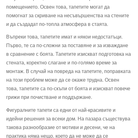
помещението. Освен това, тапетите могат да
⁤помогнат за скриване на несъвършенства на стените
и да създадат по-топла атмосфера в ⁤стаята.
Въпреки ‍това, тапетите⁣ имат и някои недостатъци.
Първо, те са по-сложни за поставяне и за изваждане
в сравнение с боята. Тапетите ⁣изискват подготовка на
стената, коректно слагане и по-голямо време⁣ за
монтаж. В случай на повреда на тапетите, поправката
на този проблем може да се окаже трудна. Освен⁢
това, ⁢тапетите са по-скъпи ⁣от боята и изискват повече
грижи при почистване и поддържане.
Фигуралните тапети са едни ⁢от ⁤най-красивите и
идейни решения за всеки дом. На пазара съществува
такова разнообразие от мотиви и десени, ⁤че на
практика няма нещо, което да не може да⁤ се