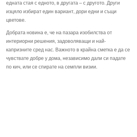
едната стая с едното, в другата – с другото. Други
изцяло избират един вариант, дори ‌едни и същи ​
цветове.
Добрата новина е, че на пазара изобилства от
интериорни решения, задоволяващи и най-
капризните сред нас. Важното в крайна сметка е да се
чувствате ​добре у⁢ дома, независимо дали си падате
по кич, или ⁢се спирате на семпли визии.