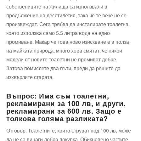
собствениците на жилища са използвали в
продължение на десетилетия, така че те вече не се
произвеждат. Сега трябва да инсталирате тоалетна,
която използва само 5.5 литра вода на едно
промиване. Макар че това ново изискване е в полза
на майката природа, много хора смятат, че някои
модели от новите тоалетни не промиват добре.
Затова помислете два пъти, преди да решите да
изхвърлите старата.
Въпрос: Има съм тоалетни,
рекламирани за 100 лв, и други,
рекламирани за 600 лв. Защо е
толкова голяма разликата?
Отговор: Тоалетните, които струват под 100 лв, може
да не са винаги добра покупка. Обикновено частите