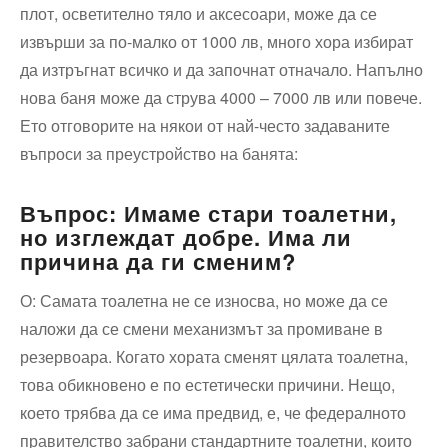
плот, осветително тяло и аксесоари, може да се
извърши за по-малко от 1000 лв, много хора избират
да изтръгнат всичко и да започнат отначало. Напълно
нова баня може да струва 4000 – 7000 лв или повече.
Ето отговорите на някои от най-често задаваните
въпроси за преустройство на банята:
Въпрос: Имаме стари тоалетни,
но изглеждат добре. Има ли
причина да ги сменим?
О: Самата тоалетна не се износва, но може да се
наложи да се смени механизмът за промиване в
резервоара. Когато хората сменят цялата тоалетна,
това обикновено е по естетически причини. Нещо,
което трябва да се има предвид, е, че федералното
правителство забрани стандартните тоалетни, които