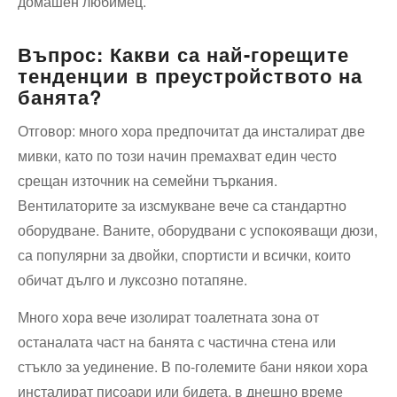
домашен любимец.
Въпрос: Какви са най-горещите
тенденции в преустройството на
банята?
Отговор: много хора предпочитат да инсталират две
мивки, като по този начин премахват един често
срещан източник на семейни търкания.
Вентилаторите за изсмукване вече са стандартно
оборудване. Ваните, оборудвани с успокояващи дюзи,
са популярни за двойки, спортисти и всички, които
обичат дълго и луксозно потапяне.
Много хора вече изолират тоалетната зона от
останалата част на банята с частична стена или
стъкло за уединение. В по-големите бани някои хора
инсталират писоари или бидета. в днешно време