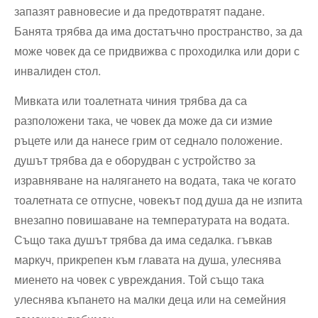
запазят равновесие и да предотвратят падане.
Банята трябва да има достатъчно пространство, за да
може човек да се придвижва с проходилка или дори с
инвалиден стол.
Мивката или тоалетната чиния трябва да са
разположени така, че човек да може да си измие
ръцете или да нанесе грим от седнало положение.
душът трябва да е оборудван с устройство за
изравняване на налягането на водата, така че когато
тоалетната се отпусне, човекът под душа да не изпита
внезапно повишаване на температурата на водата.
Също така душът трябва да има седалка. гъвкав
маркуч, прикрепен към главата на душа, улеснява
миенето на човек с увреждания. Той също така
улеснява къпането на малки деца или на семейния