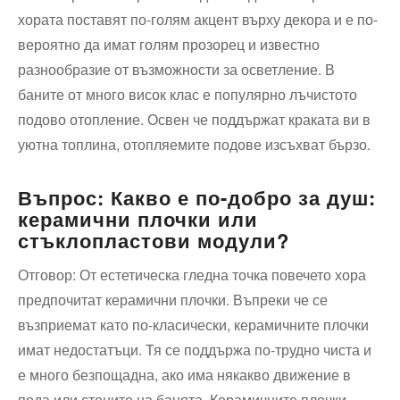
хората поставят по-голям акцент върху декора и е по-
вероятно да имат голям прозорец и известно
разнообразие от възможности за осветление. В
баните от много висок клас е популярно лъчистото
подово отопление. Освен че поддържат краката ви в
уютна топлина, отопляемите подове изсъхват бързо.
Въпрос: Какво е по-добро за душ:
керамични плочки или
стъклопластови модули?
Отговор: От естетическа гледна точка повечето хора
предпочитат керамични плочки. Въпреки че се
възприемат като по-класически, керамичните плочки
имат недостатъци. Тя се поддържа по-трудно чиста и
е много безпощадна, ако има някакво движение в
пода или стените на банята. Керамичните плочки