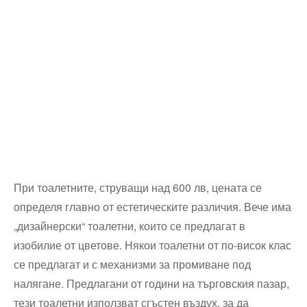
При тоалетните, струващи над 600 лв, цената се
определя главно от естетическите различия. Вече има
„дизайнерски“ тоалетни, които се предлагат в
изобилие от цветове. Някои тоалетни от по-висок клас
се предлагат и с механизми за промиване под
налягане. Предлагани от години на търговския пазар,
тези тоалетни използват сгъстен въздух, за да