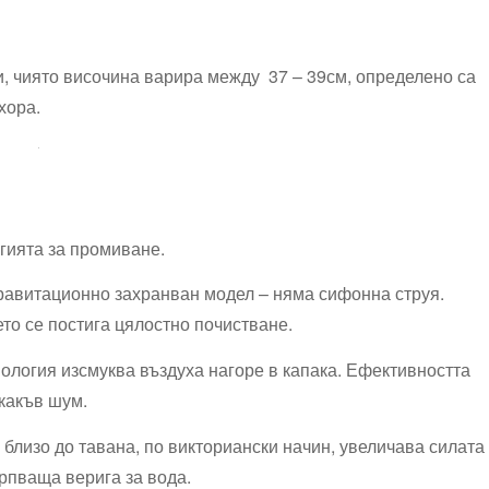
 ​чиято височина​ варира⁢ между 37 – 39см, определено‌ са
хора.
гията за промиване.
и‍ гравитационно захранван модел – няма сифонна струя.
то се постига цялостно​ почистване.
ология изсмуква въздуха‍ нагоре в капака. Ефективността
какъв⁤ шум.
 близо до тавана,‍ по викториански начин,⁣ увеличава силата