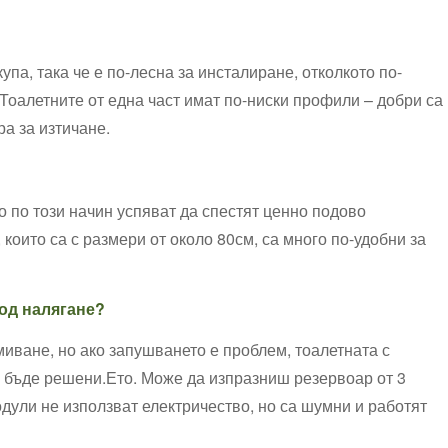
па, така⁢ че‍ е по-лесна за⁣ инсталиране, отколкото по-
Тоалетните от ⁢една част имат по-ниски профили ⁣– добри ⁤са
а ⁣за изтичане.
ато по този начин успяват да спестят ценно подово
 които са с ⁣размери от около 80см, са ⁢много по-удобни за
под налягане?
миване, но ако запушването е проблем, тоалетната с
а бъде решени.Ето. Може да изпразниш резервоар от⁣ 3
одули не използват електричество, но са шумни и работят