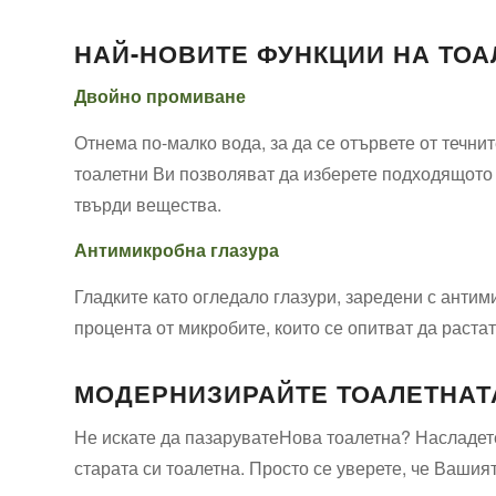
на изплакването. Показан: Висок ⁢резервоар с издъ
НАЙ-НОВИТЕ ФУНКЦИИ НА ТОА
Двойно промиване
Отнема по-малко вода, за да се отървете от ​течни
тоалетни Ви позволяват да изберете подходящото п
твърди вещества.
Антимикробна глазура
Гладките като огледало глазури, заредени с антим
процента ‌от микробите,‌ които⁢ се опитват да раста
МОДЕРНИЗИРАЙТЕ ТОАЛЕТНАТА
Не искате да⁤ пазаруватеНова ‌тоалетна?‌ Насладе