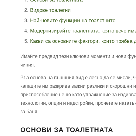
Видове ⁢тоалетни
Най-новите функции на тоалетните
Модернизирайте тоалетната, която вече им
Какви са основните фактори, които ⁢трябва 
Имайте предвид тези ключови моменти и нови функ
чиния.
Въз основа на външния вид е ⁤лесно да се мисли, ч
капаците им⁤ разкрива важни​ разлики и скорошни и
приспособление нещо като​ упражнение за издирван
⁢технологии, опции и надстройки, прочетете натат
за баня.
ОСНОВИ ЗА ТОАЛЕТНАТА