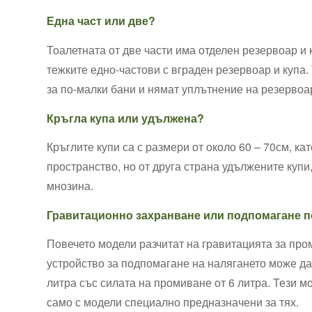
Една ⁤част ⁣или⁤ две?
Тоалетната от две части има отделен резервоар ⁤и ку
тежките едно-частови с вграден резервоар и купа. 
за по-малки бани и нямат уплътнение ​на резервоар
Кръгла купа или удължена?
Кръглите купи ​са с размери от около 60 – ⁣70см, к
пространство, но от друга страна удължените ‌купи,
мнозина.
Гравитационно‍ захранване или‍ подпомагане 
Повечето модели разчитат на гравитацията за про
устройство ​за подпомагане на‍ налягането може д
литра със силата на промиване от 6 литра. Тези⁣ м
само с модели специално предназначени за‍ тях.