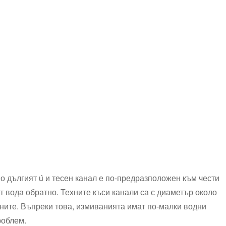
о дългият ú и тесен канал е по-предразположен към чести
 вода‍ обратно. Техните къси канали са с диаметър около
ните. Въпреки‌ това, измиванията имат по-малки водни​
роблем.