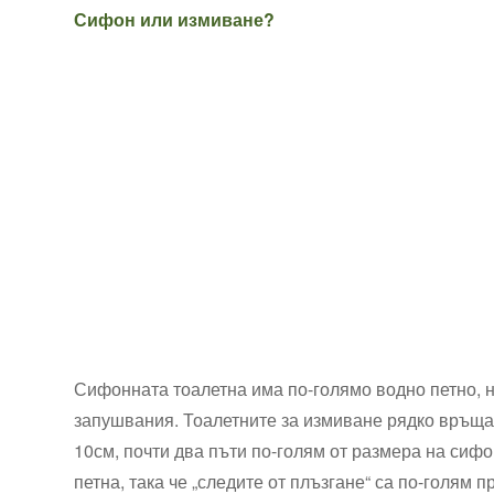
Сифон или измиване?
Сифонната тоалетна има по-голямо водно петно, н
запушвания. Тоалетните за измиване рядко връщат
10см, почти ⁤два пъти по-голям от размера на сифо
петна, така че „следите⁢ от плъзгане“ са по-голям п