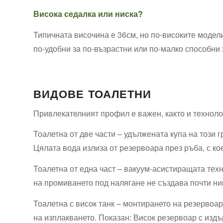
Висока седалка или ниска?
Типичната височина е 36см, но по-високите модели,
по-удобни за по-възрастни или по-малко‍ способни 
ВИДОВЕ ⁢ТОАЛЕТНИ
Привлекателният профил е важен, както и техноло
Тоалетна от две части ⁤– ‍удължената⁣ купа на тоз
Цялата вода излиза от резервоара през ръба, с кое
Тоалетна от една част – вакуум-асистиращата техн
на промиването под налягане не създава почти ни
Тоалетна с висок танк⁤ –‍ монтирането на резервоар