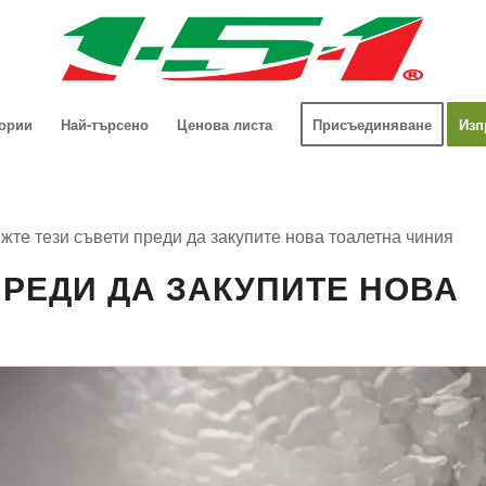
гории
Най-търсено
Ценова листа
Присъединяване
Изп
жте тези съвети преди да закупите нова тоалетна чиния
ПРЕДИ ДА ЗАКУПИТЕ НОВА