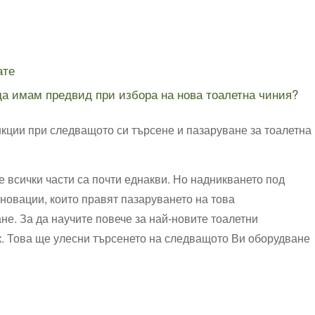
ате
да имам ​предвид при избора​ на⁤ нова тоалетна чиния?
ции при следващото си⁣ търсене и пазаруване за тоалетна
е всички части ⁢са почти еднакви. Но надникването под
новации, които правят‍ пазаруването на това
е. За да научите повече за най-новите​ тоалетни
ък. Това ще улесни търсенето на следващото Ви оборудване