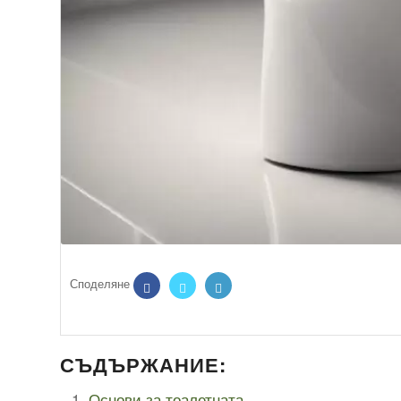
СЪДЪРЖАНИЕ:
Основи за тоалетната