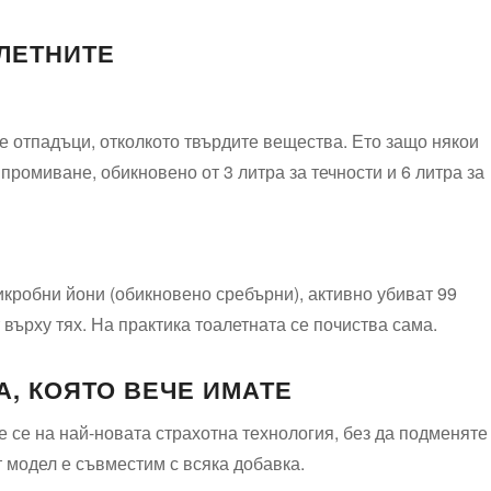
рпваща⁣ верига за вода.
ЛЕТНИТЕ
те отпадъци, отколкото твърдите‌ вещества. Ето защо ‌някои
ромиване,‍ обикновено от 3 литра за течности и 6 литра за
икробни йони (обикновено​ сребърни), активно убиват 99
т върху тях. На ⁣практика тоалетната се почиства⁣ сама.
, КОЯТО ВЕЧЕ ИМАТЕ
те се на най-новата страхотна технология, без да подменяте