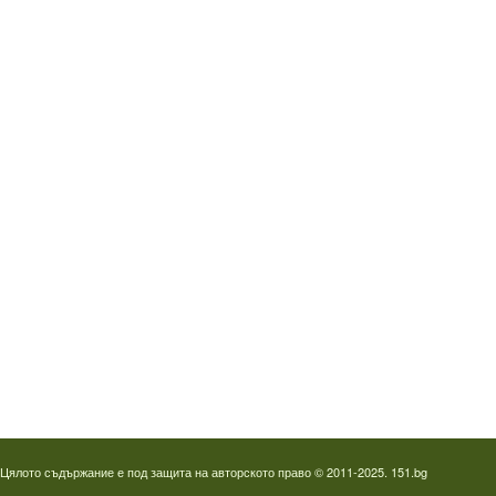
Водопроводчик Дружба
Водопроводчик Люлин
Водопроводчик Обеля
Водопроводчик Младост
Водопроводчик Надежда
Водопроводчик в Овча купел
Водопроводчик Слатина
Водопроводчик Студентски град
Термография на фотоволтаици
Отпушване на канали в Пловдив
Цялото съдържание е под защита на авторското право © 2011-2025. 151.bg