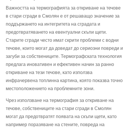
Важността на термографията за откриване на течове
в стари сгради в Смолян е от решаващо значение за
поддържането на интегритета на сградата и
предотвратяването на евентуални скъпи щети.
Старите сгради често имат скрити проблеми с водни
течове, които могат да доведат до сериозни повреди и
загуби за собствениците. Термографската технология
предлага иновативен и ефективен начин за ранно
откриване на тези течове, като използва
инфрачервена топлинна картина, която показва точно
местоположението на проблемните зони.
Чрез използване на термография за откриване на
течове, собствениците на стари сгради в Смолян
могат да предотвратят появата на скъпи щети, като
например поразяване на стените, повреда на