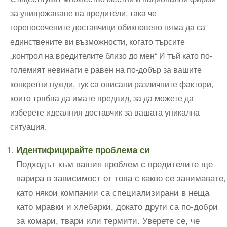
за унищожаване на вредители, така че
горепосочените доставчици обикновено няма да са
единствените ви възможности, когато търсите
„контрол на вредителите близо до мен“ И тъй като по-
големият невинаги е равен на по-добър за вашите
конкретни нужди, тук са описани различните фактори,
които трябва да имате предвид, за да можете да
изберете идеалния доставчик за вашата уникална
ситуация.
Идентифицирайте проблема си
Подходът към вашия проблем с вредителите ще
варира в зависимост от това с какво се занимавате,
като някои компании са специализирани в неща
като мравки и хлебарки, докато други са по-добри
за комари, твари или термити. Уверете се, че