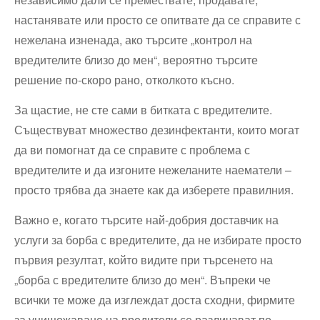
настанявате или просто се опитвате да се справите с
нежелана изненада, ако търсите „контрол на
вредителите близо до мен“, вероятно търсите
решение по-скоро рано, отколкото късно.
За щастие, не сте сами в битката с вредителите.
Съществуват множество дезинфектанти, които могат
да ви помогнат да се справите с проблема с
вредителите и да изгоните нежеланите наематели –
просто трябва да знаете как да изберете правилния.
Важно е, когато търсите най-добрия доставчик на
услуги за борба с вредителите, да не избирате просто
първия резултат, който видите при търсенето на
„борба с вредителите близо до мен“. Въпреки че
всички те може да изглеждат доста сходни, фирмите
за унищожаване на вредители се различават по