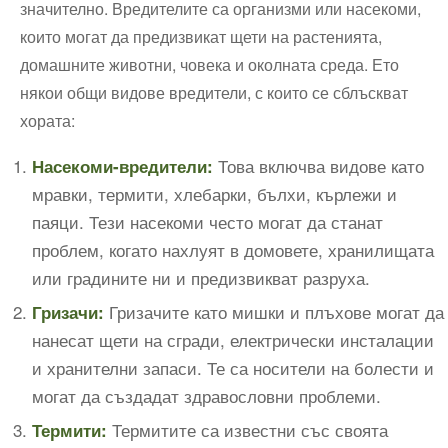
значително. Вредителите са организми или насекоми,
които могат да предизвикат щети на растенията,
домашните животни, човека и околната среда. Ето
някои общи видове вредители, с които се сблъскват
хората:
Това включва видове като
Насекоми-вредители:
мравки, термити, хлебарки, бълхи, кърлежи и
паяци. Тези насекоми често могат да станат
проблем, когато нахлуят в домовете, хранилищата
или градините ни и предизвикват разруха.
Гризачите като мишки и плъхове могат да
Гризачи:
нанесат щети на сгради, електрически инсталации
и хранителни запаси. Те са носители на болести и
могат да създадат здравословни проблеми.
Термитите са известни със своята
Термити: