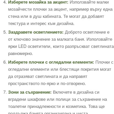
Използвайте малки
Изберете мозайка за акцент:
мозайчести плочки за акцент, например върху една
стена или в душ кабината. Те могат да добавят
текстура и интерес към дизайна.
Доброто осветление е
Заздравете осветлението:
от ключово значение за малката баня. Използвайте
ярки LED осветители, които разпръскват светлината
равномерно.
Плочки с
Изберете плочки с огледални елементи:
огледални елементи или блестящи покрития могат
да отразяват светлината и да направят
пространството по-ярко и по-отворено.
Включете в дизайна си
Зони за съхранение:
вградени шкафове или полици за съхранение на
тоалетни принадлежности и козметика. Това ще
поддържа банята организирана и чиста.