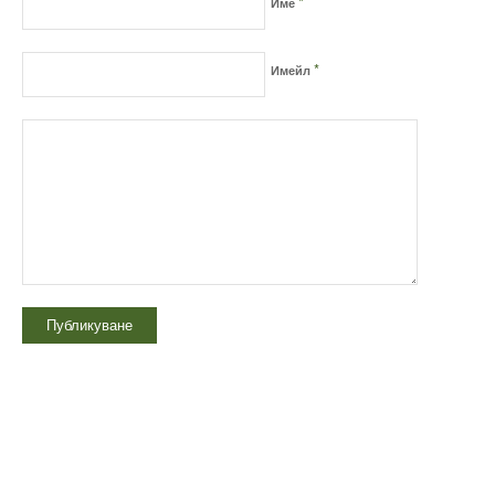
*
Име
*
Имейл