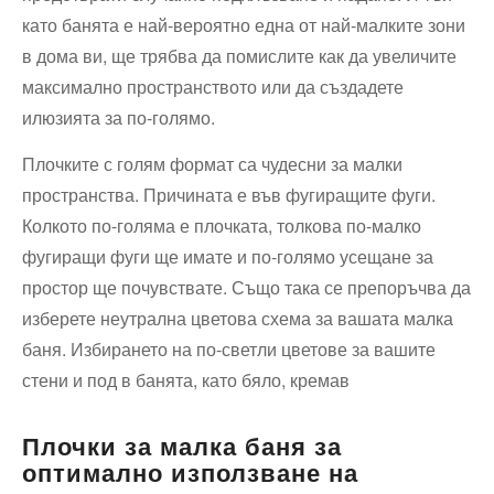
като банята ⁢е най-вероятно една от най-малките ‌зони
в дома ви,⁢ ще трябва да помислите как⁢ да увеличите
максимално пространството или да създадете
илюзията за по-голямо.
Плочките с голям формат са чудесни за малки
пространства. Причината е във ⁤фугиращите фуги.
Колкото по-голяма ‌е ⁤плочката, толкова по-малко
фугиращи фуги ще имате и по-голямо усещане за
простор ще почувствате. Също така се препоръчва да
изберете неутрална‌ цветова схема за вашата малка
баня. Избирането на по-светли цветове за вашите
стени и под в ‌банята, като бяло, кремав
Плочки за малка баня за
оптимално използване ​на