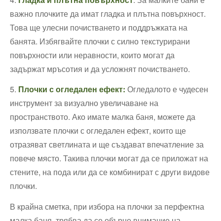
важно плочките да имат гладка и плътна повърхност. ​
Това ще ⁤улесни​ почистването и⁤ поддръжката на
банята. Избягвайте плочки ⁣с силно ‍текстурирани
повърхности или неравности, ⁤които могат да
задържат мръсотия и да усложнят почистването.
5.
Плочки с огледален ефект:
Огледалото е чудесен
инструмент⁢ за визуално увеличаване⁢ на
пространството. Ако имате малка баня, можете да
използвате ⁢плочки с огледален ефект, които ще
отразяват светлината и⁤ ще⁢ създават впечатление за
повече място. Такива ​плочки могат да ⁣се приложат ‌на‍
стените, на пода или‍ да се комбинират с други видове
плочки.
В крайна сметка, при избора на плочки за перфектна
малка баня, трябва да⁢ се обърне внимание на