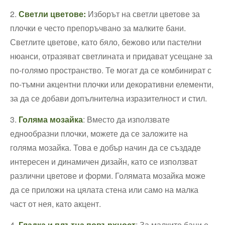
2.
Светли цветове:
Изборът на светли цветове‍ за
плочки е често препоръчвано за малките бани.
Светлите цветове, ⁤като бяло, бежово или⁤ пастелни
нюанси, отразяват светлината и придават⁢ усещане за
по-голямо пространство. Те могат да се комбинират с
по-тъмни акцентни плочки или​ декоративни елементи,
за да ‍се добави допълнителна ⁣изразителност​ и стил.
3.⁢
Голяма мозайка
: Вместо да използвате
еднообразни плочки, можете да се‌ заложите на
голяма мозайка. Това е добър ⁢начин да се създаде
интересен и ‌динамичен дизайн, като се използват
различни цветове и форми. Голямата мозайка може
да се приложи на цялата стена или само‌ на малка
част от нея, като акцент.
4.
Гладка ‌и плътна повърхност
: За малките‍ бани е