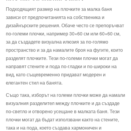
Подходящият размер на плочките за малка баня
зависи от предпочитанията на собственика и
дизайнърските решения. Обаче често се препоръчват
по-големи плочки, например 30×60 см или 60×60 см,
за да създадете визуална илюзия за по-голямо
пространство и за да намалите броя на фугите, които
разделят плочките. Тези по-големи плочки могат да
направят стените и пода по-гладки и по-широки на
вид, като същевременно придават модерен и
елегантен стил на банята.
Също така, изборът на големи плочки може да намали
визуалния разделител между плочките и да създаде
по-светло и отворено усещане в малката баня. Тези
плочки могат да бъдат използвани както на стените,
така и на пода, което създава хармоничен и