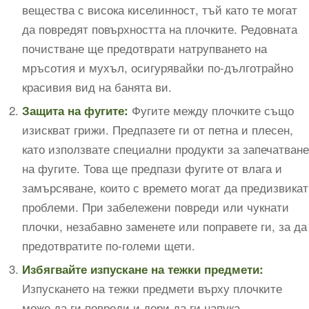
вещества с висока киселинност, тъй като те могат
да повредят повърхността на плочките. Редовната
почистване ще предотврати натрупването на
мръсотия и мухъл, осигурявайки по-дълготрайно
красивия вид на банята ви.
Фугите между плочките също
Защита на фугите:
изискват грижи. Предпазете ги от петна и плесен,
като използвате специални продукти за запечатване
на фугите. Това ще предпази фугите от влага и
замърсяване, които с времето могат да предизвикат
проблеми. При забележени повреди или чукнати
плочки, незабавно заменете или поправете ги, за да
предотвратите по-големи щети.
Избягвайте изпускане на тежки предмети:
Изпускането на тежки предмети върху плочките
може да ги повреди и дори да ги напука.