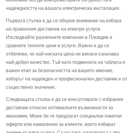
надеждността на вашата електрическа инсталация.
Първата стъпка е да се обърне внимание на избора
на правилния доставчик на електро услуги.
Изследвайте различните компании в Пловдив и
сравнете техните цени и услуги. Важно е да се
отбележи, че най-ниската цена не винаги означава
най-добро качество. Тъй като подмяната на таблата е
важен етап за безопасността на вашето имение,
изборът на надежден и професионален доставчик е от
съществено значение.
Следващата стъпка е да се консултирате с избрания
доставчик относно оптималните възможности за
икономии. Може би те предлагат специални пакетни
оферти или намаления за клиенти, които избират
повече от една услуга. Също така, разговорът с тях