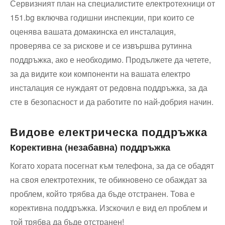
Сервизният план на специалистите електротехници от
151.bg включва годишни инспекции, при които се
оценява вашата домакинска ел инсталация,
проверява се за рискове и се извършва рутинна
поддръжка, ако е необходимо. Продължете да четете,
за да видите кои компоненти на вашата електро
инсталация се нуждаят от редовна поддръжка, за да
сте в безопасност и да работите по най-добрия начин.
Видове електрическа поддръжка
Корективна (незабавна) поддръжка
Когато хората посегнат към телефона, за да се обадят
на своя електротехник, те обикновено се обаждат за
проблем, който трябва да бъде отстранен. Това е
корективна поддръжка. Изскочил е вид ел проблем и
той трябва да бъде отстранен!