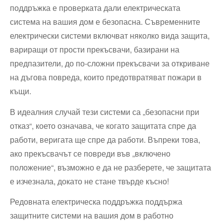
поддръжка е проверката дали електрическата
система на вашия дом е безопасна. Съвременните
електрически системи включват няколко вида защита,
вариращи от прости прекъсвачи, базирани на
предпазители, до по-сложни прекъсвачи за откриване
на дъгова повреда, които предотвратяват пожари в
къщи.
В идеалния случай тези системи са „безопасни при
отказ“, което означава, че когато защитата спре да
работи, веригата ще спре да работи. Въпреки това,
ако прекъсвачът се повреди във „включено
положение“, възможно е да не разберете, че защитата
е изчезнала, докато не стане твърде късно!
Редовната електрическа поддръжка поддържа
защитните системи на вашия дом в работно