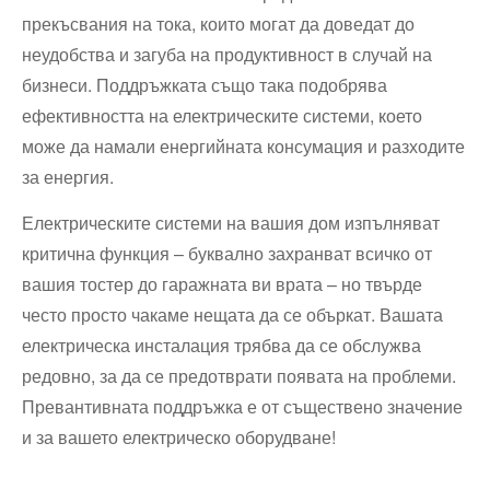
прекъсвания на тока, които могат да доведат до
неудобства и загуба на продуктивност в случай на
бизнеси. Поддръжката също така подобрява
ефективността на електрическите системи, което
може да намали енергийната консумация и разходите
за енергия.
Електрическите системи на вашия дом изпълняват
критична функция – буквално захранват всичко от
вашия тостер до гаражната ви врата – но твърде
често просто чакаме нещата да се объркат. Вашата
електрическа инсталация трябва да се обслужва
редовно, за да се предотврати появата на проблеми.
Превантивната поддръжка е от съществено значение
и за вашето електрическо оборудване!