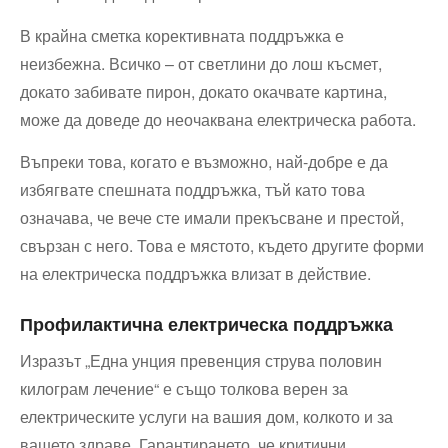
В крайна сметка корективната поддръжка е
неизбежна. Всичко – от светлини до лош късмет,
докато забивате пирон, докато окачвате картина,
може да доведе до неочаквана електрическа работа.
Въпреки това, когато е възможно, най-добре е да
избягвате спешната поддръжка, тъй като това
означава, че вече сте имали прекъсване и престой,
свързан с него. Това е мястото, където другите форми
на електрическа поддръжка влизат в действие.
Профилактична електрическа поддръжка
Изразът „Една унция превенция струва половин
килограм лечение“ е също толкова верен за
електрическите услуги на вашия дом, колкото и за
вашето здраве. Гарантирането, че критични