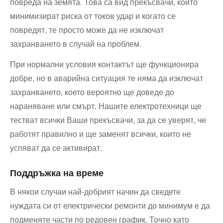
повреда на земята. Това са вид прекъсвачи, които
минимизират риска от токов удар и когато се
повредят, те просто може да не изключат
захранването в случай на проблем.
При нормални условия контактът ще функционира
добре, но в аварийна ситуация те няма да изключат
захранването, което вероятно ще доведе до
нараняване или смърт. Нашите електротехници ще
тестват всички Ваши прекъсвачи, за да се уверят, че
работят правилно и ще заменят всички, които не
успяват да се активират.
Поддръжка на време
В някои случаи най-добрият начин да сведете
нуждата си от електрически ремонти до минимум е да
подменяте части по редовен график. Точно като