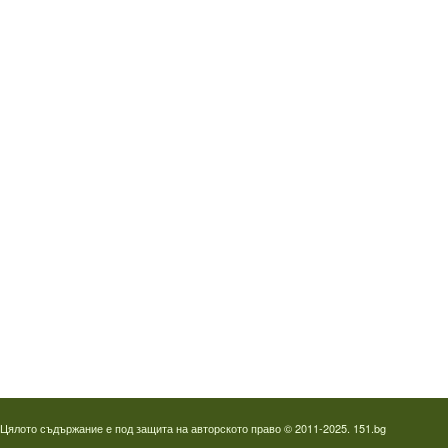
Водопроводчик Дружба
Водопроводчик Люлин
Водопроводчик Обеля
Водопроводчик Младост
Водопроводчик Надежда
Водопроводчик в Овча купел
Водопроводчик Слатина
Водопроводчик Студентски град
Термография на фотоволтаици
Отпушване на канали в Пловдив
Цялото съдържание е под защита на авторското право © 2011-2025. 151.bg