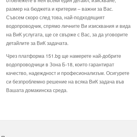
отбележете в нея всеки един детайл, изискване,
размер на бюджета и критерии – важни за Вас.
Съвсем скоро след това, най-подходящият
водопроводчик, спрямо личните Ви изисквания и вида
на ВиК услугата, ще се свърже с Вас, за да уговорите
детайлите за ВиК задачата.
Чрез платформа 151.bg ще намерете най-добрите
водопроводчици в Зона Б-18, които гарантират
качество, надеждност и професионализъм. Осигурете
си безпроблемно решение на всяка ВиК задача във
Вашата домакинска среда.