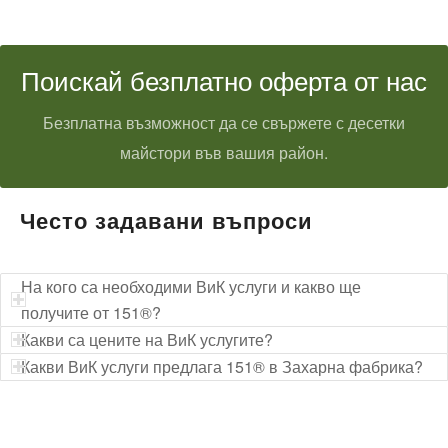
Поискай безплатно оферта от нас
Безплатна възможност да се свържете с десетки
майстори във вашия район.
Често задавани въпроси
На кого са необходими ВиК услуги и какво ще
получите от 151®?
Какви са цените на ВиК услугите?
Какви ВиК услуги предлага 151® в Захарна фабрика?