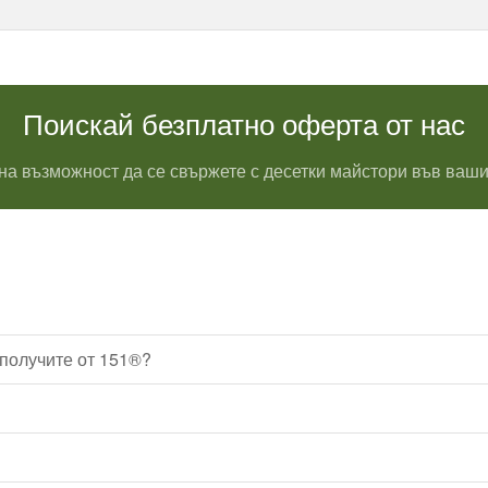
Поискай безплатно оферта от нас
на възможност да се свържете с десетки майстори във ваши
 получите от 151®?