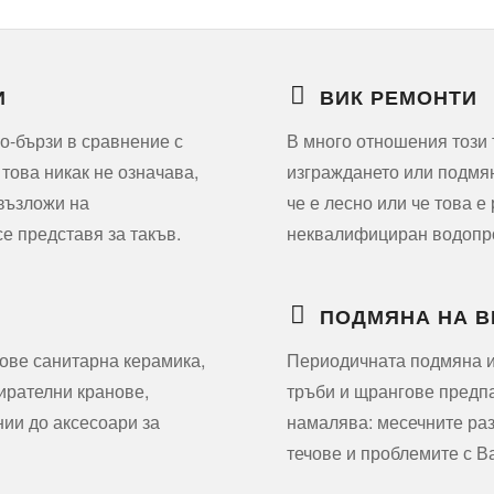
И
ВИК РЕМОНТИ
по-бързи в сравнение с
В много отношения този т
това никак не означава,
изграждането или подмян
 възложи на
че е лесно или че това е
е представя за такъв.
неквалифициран водопров
ПОДМЯНА НА В
ове санитарна керамика,
Периодичната подмяна и
пирателни кранове,
тръби и щрангове предпаз
ии до аксесоари за
намалява: месечните раз
течове и проблемите с В