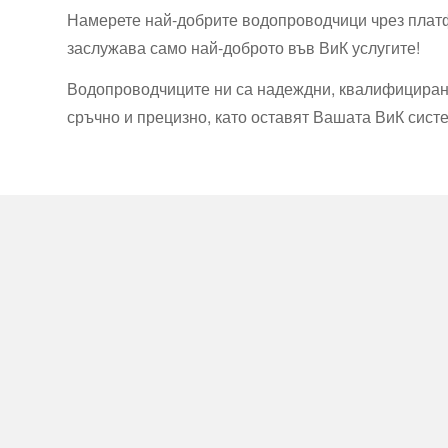
Намерете най-добрите водопроводчици чрез платф
заслужава само най-доброто във ВиК услугите!
Водопроводчиците ни са надеждни, квалифицирани,
сръчно и прецизно, като оставят Вашата ВиК сист