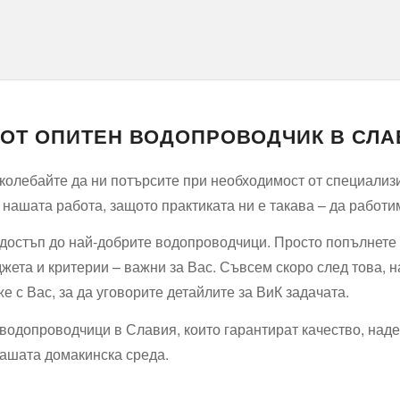
А ОТ ОПИТЕН ВОДОПРОВОДЧИК В СЛ
е колебайте да ни потърсите при необходимост от специализ
 нашата работа, защото практиката ни е такава – да работи
 достъп до най-добрите водопроводчици. Просто попълнете
юджета и критерии – важни за Вас. Съвсем скоро след това,
е с Вас, за да уговорите детайлите за ВиК задачата.
водопроводчици в Славия, които гарантират качество, над
ашата домакинска среда.