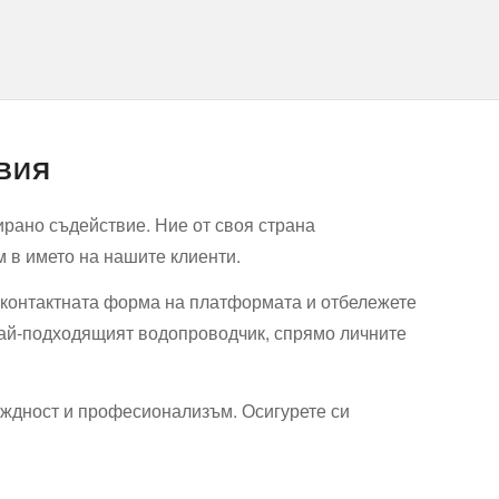
АВИЯ
ирано съдействие. Ние от своя страна
м в името на нашите клиенти.
 контактната форма на платформата и отбележете
 най-подходящият водопроводчик, спрямо личните
еждност и професионализъм. Осигурете си