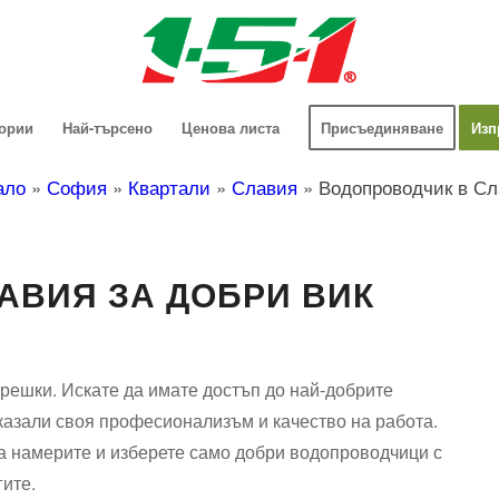
гории
Най-търсено
Ценова листа
Присъединяване
Изп
ало
»
София
»
Квартали
»
Славия
»
Водопроводчик в Сл
АВИЯ ЗА ДОБРИ ВИК
 грешки. Искате да имате достъп до най-добрите
казали своя професионализъм и качество на работа.
 намерите и изберете само добри водопроводчици с
гите.