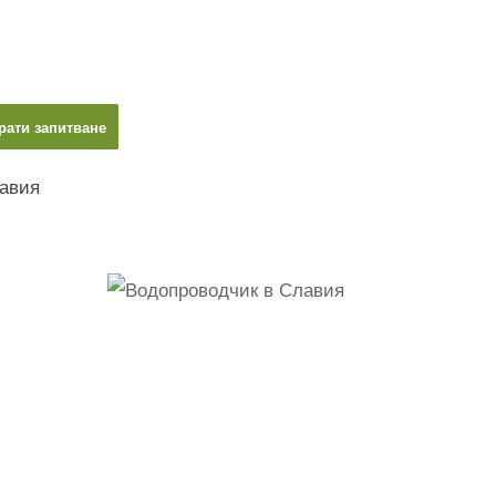
рати запитване
авия