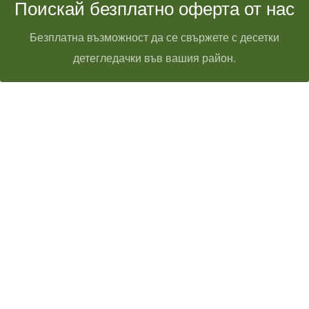
Поискай безплатно оферта от нас
Безплатна възможност да се свържете с десетки
детегледачки във вашия район.
Технически надзор на ремонт
Видеодиагностика на канали
Монтаж на душ панел
Смяна на щрангове
Монтаж на тоалетна чиния
ВиК услуги Бургас
ВиК услуги Перник