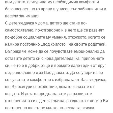
към детето, осигурява му необходимия комфорт и
безопасност, но го прави в унисон със забавни игри и
весели занимания.
С детегледачка у дома, детето ще стане по-
самостоятелно, по-отговорно и в него ще се развият
по-добре социалните му умения, отколкото, когато се
намира постоянно ,,под крилото’’ на своите родители.
Въпреки че може да се почувствате емоционално да
оставите детето си с нова детегледачка, припомнете
си, че то е в добри ръце и времето далеч един от друг
е здравословно и за Вас двамата. Да се уверите, че
се чувствате комфортно с избраната от Вас гледачка,
ще Ви осигури спокойствие, докато излизате от
къщата. И докато продължавате да развивате
отношенията си с детегледачка, раздялата с детето Ви
постепенно ще стане малко по-лесна за всички.