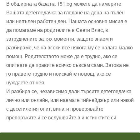
В обширната база на 151.bg можете да намерите
Вашата детегледачка за гледане на деца на пълен
или непълен работен ден. Нашата основна мисия е
да помагаме на родителите в Свети Влас, в
затруднените за тях моменти, защото знаем и
разбираме, че на всеки все някога му се налага малко
помощ. Родителството може да е трудно, ако се
опитвате да правите всичко съвсем сами. Затова не
го правете трудно и поискайте помощ, ако се
нуждаете от нея.
И разбира се, независимо дали търсите детегледачка
лично или онлайн, или наемате тийнейджър или някой
с десетилетия опит, винаги проверявайте
препоръките и се вслушвайте в инстинктите си.