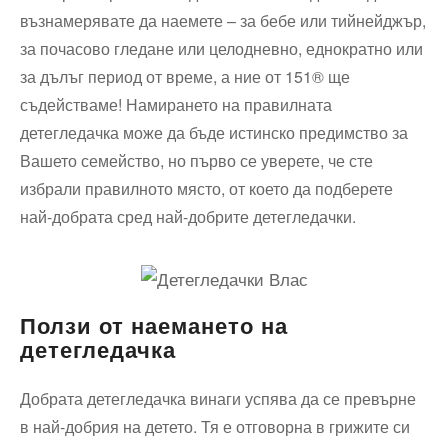
възнамерявате да наемете – за бебе или тийнейджър,
за почасово гледане или целодневно, еднократно или
за дълъг период от време, а ние от 151® ще
съдействаме! Намирането на правилната
детегледачка може да бъде истинско предимство за
Вашето семейство, но първо се уверете, че сте
избрали правилното място, от което да подберете
най-добрата сред най-добрите детегледачки.
Ползи от наемането на
детегледачка
Добрата детегледачка винаги успява да се превърне
в най-добрия на детето. Тя е отговорна в грижите си