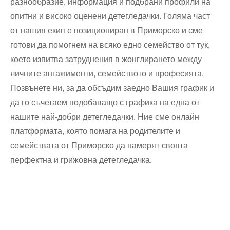
разнообразие, информация и подбрани профили на
опитни и високо оценени детегледачки. Голяма част
от нашия екип е позициониран в Приморско и сме
готови да помогнем на всяко едно семейство от тук,
което изпитва затруднения в жонглирането между
личните ангажименти, семейството и професията.
Позвънете ни, за да обсъдим заедно Вашия график и
да го съчетаем подобаващо с графика на една от
нашите най-добри детегледачки. Ние сме онлайн
платформата, която помага на родителите и
семействата от Приморско да намерят своята
перфектна и грижовна детегледачка.