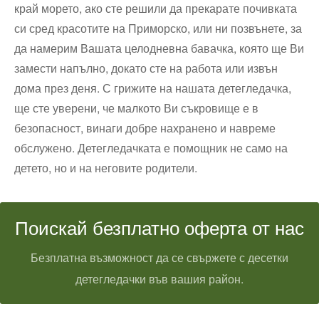
край морето, ако сте решили да прекарате почивката
си сред красотите на Приморско, или ни позвънете, за
да намерим Вашата целодневна бавачка, която ще Ви
замести напълно, докато сте на работа или извън
дома през деня. С грижите на нашата детегледачка,
ще сте уверени, че малкото Ви съкровище е в
безопасност, винаги добре нахранено и навреме
обслужено. Детегледачката е помощник не само на
детето, но и на неговите родители.
Поискай безплатно оферта от нас
Безплатна възможност да се свържете с десетки
детегледачки във вашия район.