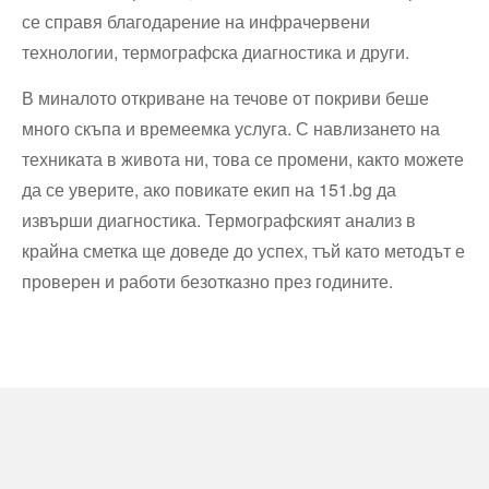
се справя благодарение на инфрачервени
технологии, термографска диагностика и други.
В миналото откриване на течове от покриви беше
много скъпа и времеемка услуга. С навлизането на
техниката в живота ни, това се промени, както можете
да се уверите, ако повикате екип на 151.bg да
извърши диагностика. Термографският анализ в
крайна сметка ще доведе до успех, тъй като методът е
проверен и работи безотказно през годините.