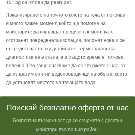
151.bg са готови да реагират.
Локализирането на точното място на теча от покрива
е много важен момент, който ще помогне на
майсторите да извършат прецизен ремонт, като
отстранят повредената изолация, положат нова и се
съсредоточат върху детайлите. Термографската
диагностика не е скъпа, а в същото време е толкова
полезна. Ето защо очакваме да се свържете с нас, за
да изпратим опитни водопроводчици на обекта, които
да установят мястото на течащата вода.
Поискай безплатно оферта от нас
Безплатна възможност да се свържете с десетки
майстори във вашия район.