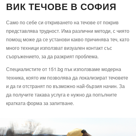
ВИК ТЕЧОВЕ В СОФИЯ
Само по себе си откриването на течове от покрив
представлява трудност. Има различни методи, с чиято
помощ може да се установи какво причинява теч, като
много техници използват визуален контакт със
съоръжението, за да разкрият проблема.
Специалистите от 151.bg пък използваме модерна
техника, която им позволява да локализират течовете
и да ги отстранят по възможно най-бързия начин. За
да получите такава услуга е нужно да попълните
кратката форма за запитване.