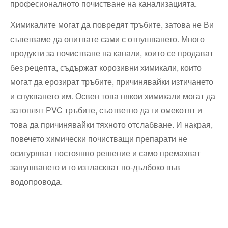
професионалното почистване на канализацията.
Химикалите могат да повредят тръбите, затова не Ви
съветваме да опитвате сами с отпушването. Много
продукти за почистване на канали, които се продават
без рецепта, съдържат корозивни химикали, които
могат да ерозират тръбите, причинявайки изтичането
и спукването им. Освен това някои химикали могат да
затоплят PVC тръбите, съответно да ги омекотят и
това да причинявайки тяхното отслабване. И накрая,
повечето химически почистващи препарати не
осигуряват постоянно решение и само премахват
запушването и го изтласкват по-дълбоко във
водопровода.