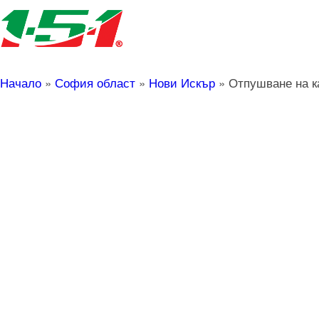
Начало
»
София област
»
Нови Искър
»
Отпушване на к