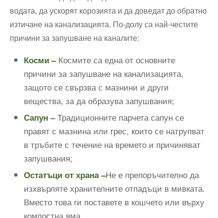
водата, да ускорят корозията и да доведат до обратно
изтичане на канализацията. По-долу са най-честите
причини за запушване на каналите:
Космите са една от основните
Косми –
причини за запушване на канализацията,
защото се свързва с мазнини и други
вещества, за да образува запушвания;
Традиционните парчета сапун се
Сапун –
правят с мазнина или грес, които се натрупват
в тръбите с течение на времето и причиняват
запушвания;
Не е препоръчително да
Остатъци от храна –
изхвърляте хранителните отпадъци в мивката.
Вместо това ги поставете в кошчето или върху
компостна яма.