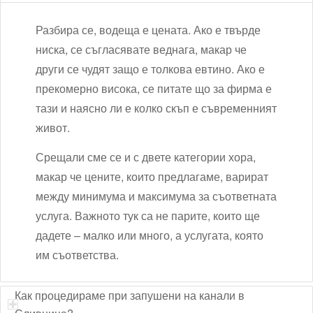
Разбира се, водеща е цената. Ако е твърде
ниска, се съгласявате веднага, макар че
други се чудят защо е толкова евтино. Ако е
прекомерно висока, се питате що за фирма е
тази и наясно ли е колко скъп е съвременният
живот.
Срещали сме се и с двете категории хора,
макар че цените, които предлагаме, варират
между минимума и максимума за съответната
услуга. Важното тук са не парите, които ще
дадете – малко или много, а услугата, която
им съответства.
Как процедираме при запушени на канали в