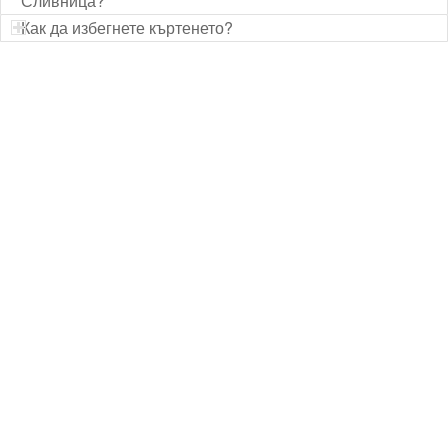
Сливница?
Как да избегнете къртенето?
Технически надзор на ремонт
Видеодиагностика на канали
Монтаж на душ панел
Смяна на щрангове
Монтаж на тоалетна чиния
ВиК услуги Бургас
ВиК услуги Перник
ВиК услуги в Пловдив
ВиК услуги Стара Загора