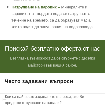
Минералите и
Натрупване на варовик –
варовикът в твърдата вода се натрупват с
течение на времето, за да образуват маси,
които водят до запушвания на водопровода.
Поискай безплатно оферта от нас
Безплатна възможност да се свържете с десетки
майстори във вашия район.
Често задавани въпроси
Кои са най-често задаваните въпроси, ако Ви
предстои отпушване на канали?