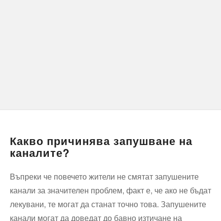
Какво причинява запушване на
каналите?
Въпреки че повечето жители не смятат запушените
канали за значителен проблем, факт е, че ако не бъдат
лекувани, те могат да станат точно това. Запушените
канали могат да доведат до бавно изтичане на