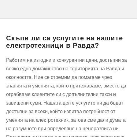
Скъпи ли са услугите на нашите
електротехници в Равда?
Работим на изгодни и конкурентни цени, достъпни за
всяко едно домакинство на територията на Равда и
околността. Ние се стремим да помагаме чрез
знанията и уменията, които притежаваме, вместо да
ограбваме клиентите си с допълнителни такси и
завишени суми. Нашата цел е услугите ни да бъдат
достъпни за всеки, който изпитва потребност от
уменията на електротехник, затова сме дали думата
на разумното при определяне на ценоразписа ни.
Потърсете ни и сами ще се уверите, така както вече