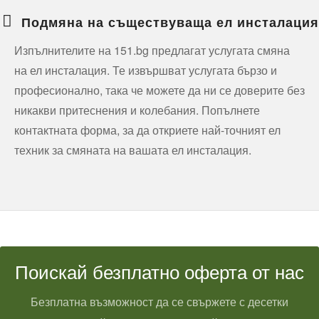
Подмяна на съществуваща ел инсталация
Изпълнителите на 151.bg предлагат услугата смяна
на ел инсталация. Те извършват услугата бързо и
професионално, така че можете да ни се доверите без
никакви притеснения и колебания. Попълнете
контактната форма, за да откриете най-точният ел
техник за смяната на вашата ел инсталация.
Поискай безплатно оферта от нас
Безплатна възможност да се свържете с десетки