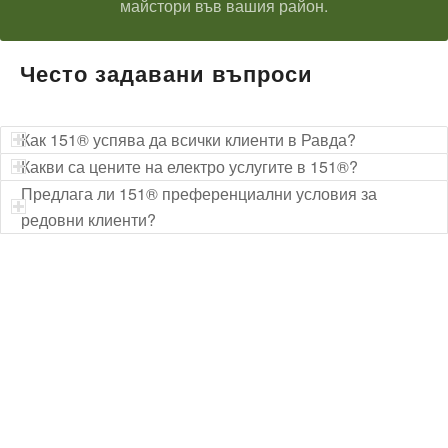
майстори във вашия район.
Често задавани въпроси
Как 151® успява да всички клиенти в Равда?
Какви са цените на електро услугите в 151®?
Предлага ли 151® преференциални условия за
редовни клиенти?
Технически надзор на ремонт
Видеодиагностика на канали
Монтаж на душ панел