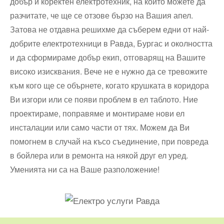
добър и коректен електротехник, на който можете да
разчитате, че ще се отзове бързо на Вашия апел.
Затова не отдавна решихме да съберем едни от най-
добрите електротехници в Равда, Бургас и околността
и да сформираме добър екип, отговарящ на Вашите
високо изисквания. Вече не е нужно да се тревожите
към кого ще се обърнете, когато крушката в коридора
Ви изгори или се появи проблем в ел таблото. Ние
проектираме, поправяме и монтираме нови ел
инсталации или само части от тях. Можем да Ви
помогнем в случай на късо съединение, при повреда
в бойлера или в ремонта на някой друг ел уред.
Уменията ни са на Ваше разположение!