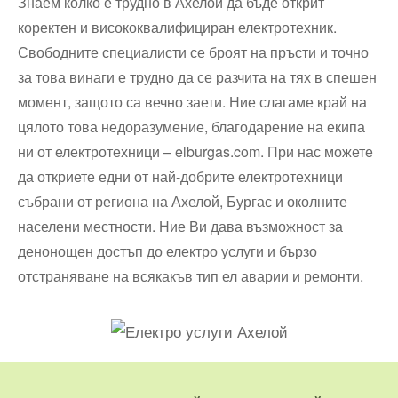
Знаем колко е трудно в Ахелой да бъде открит
коректен и висококвалифициран електротехник.
Свободните специалисти се броят на пръсти и точно
за това винаги е трудно да се разчита на тях в спешен
момент, защото са вечно заети. Ние слагаме край на
цялото това недоразумение, благодарение на екипа
ни от електротехници – elburgas.com. При нас можете
да откриете едни от най-добрите електротехници
събрани от региона на Ахелой, Бургас и околните
населени местности. Ние Ви дава възможност за
денонощен достъп до електро услуги и бързо
отстраняване на всякакъв тип ел аварии и ремонти.