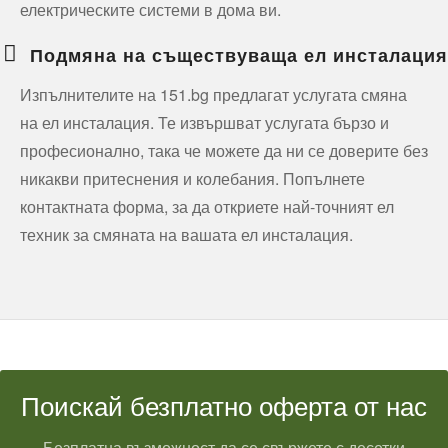
електрическите системи в дома ви.
Подмяна на съществуваща ел инсталация
Изпълнителите на 151.bg предлагат услугата смяна
на ел инсталация. Те извършват услугата бързо и
професионално, така че можете да ни се доверите без
никакви притеснения и колебания. Попълнете
контактната форма, за да откриете най-точният ел
техник за смяната на вашата ел инсталация.
Поискай безплатно оферта от нас
Безплатна възможност да се свържете с десетки