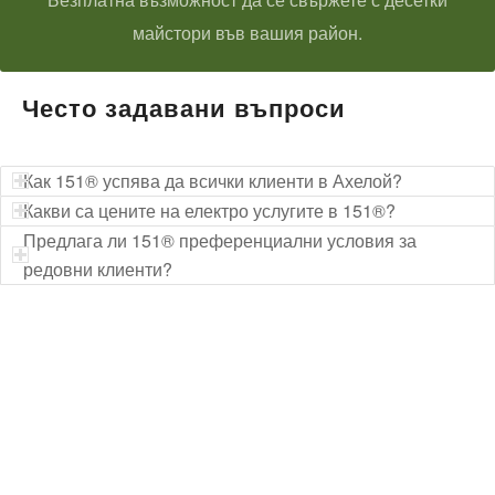
майстори във вашия район.
Често задавани въпроси
Как 151® успява да всички клиенти в Ахелой?
Какви са цените на електро услугите в 151®?
Предлага ли 151® преференциални условия за
редовни клиенти?
Технически надзор на ремонт
Видеодиагностика на канали