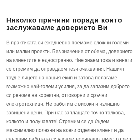
Няколко причини поради които
заслужаваме доверието Ви
В практиката си ежедневно поемаме сложни големи
или малки проекти. Без значение от обема, доверието
на клиентите е едностранно. Ние знаем това и винаги
се стремим да оправдаем тези очаквания. Нашият
труд е лицето на нашия екип и затова полагаме
възможно най-големи усилия, за да запазим доброто
си реноме на коректни, отговорни и сръчни
електротехници. Не работим с високи и излишно
завишени цени. При нас заплащате точно толкова,
колкото и получавате! Стремим се да бъдем
максимално полезни на всеки отделен клиент и да
свършим работата си удовлетворяващо, вместо след