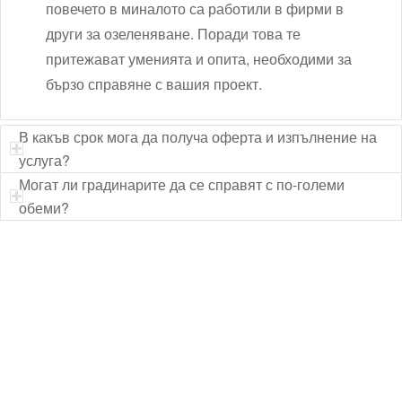
повечето в миналото са работили в фирми в
други за озеленяване. Поради това те
притежават уменията и опита, необходими за
бързо справяне с вашия проект.
В какъв срок мога да получа оферта и изпълнение на
услуга?
Могат ли градинарите да се справят с по-големи
обеми?
Технически надзор на ремонт
Видеодиагностика на канали
Монтаж на душ панел