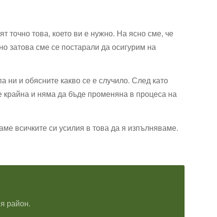
точно това, което ви е нужно. На ясно сме, че
но затова сме се постарали да осигурим на
а ни и обясните какво се е случило. След като
 е крайна и няма да бъде променяна в процеса на
аме всичките си усилия в това да я изпълняваме.
я район.