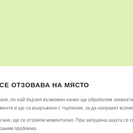
 СЕ ОТЗОВАВА НА МЯСТО
ане, по най-бързия възможен начин ще обработим заявката
ументи и ще са въоръжени с търпение, за да направят всичко
агане, ще се отзовем моментално. При запушена шахта се 
траним проблема.