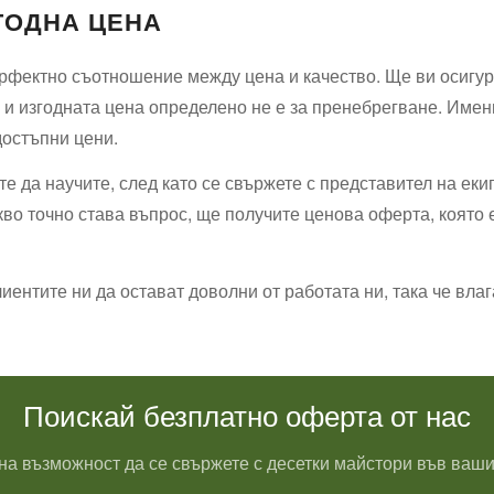
ГОДНА ЦЕНА
фектно съотношение между цена и качество. Ще ви осигурят 
 и изгодната цена определено не е за пренебрегване. Имен
достъпни цени.
е да научите, след като се свържете с представител на екип
акво точно става въпрос, ще получите ценова оферта, която
нтите ни да остават доволни от работата ни, така че влаг
Поискай безплатно оферта от нас
на възможност да се свържете с десетки майстори във ваши