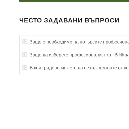
ЧЕСТО ЗАДАВАНИ ВЪПРОСИ
Защо е необходимо на потърсите професиона
Защо да изберете професионалист от 151® з
В кои градове можете да се възползвате от у
Технически надзор на ремонт
Видеодиагностика на канали
Монтаж на душ панел