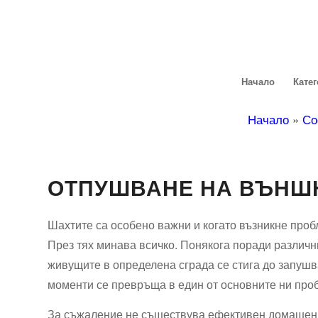
Начало
Кате
Начало
»
Со
ОТПУШВАНЕ НА ВЪНШ
Шахтите са особено важни и когато възникне проб
През тях минава всичко. Понякога поради различн
живущите в определена сграда се стига до запушв
моменти се превръща в един от основните ни проб
За съжаление не съществува ефективен домашен м