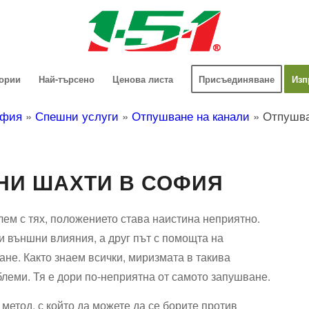
гории
Най-търсено
Ценова листа
Присъединяване
Изп
фия
»
Спешни услуги
»
Отпушване на канали
»
Отпушва
НИ ШАХТИ В СОФИЯ
лем с тях, положението става наистина неприятно.
и външни влияния, а друг път с помощта на
ане. Както знаем всички, миризмата в такива
леми. Тя е дори по-неприятна от самото запушване.
етод, с който да можете да се борите против