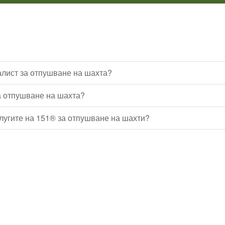
лист за отпушване на шахта?
а отпушване на шахта?
слугите на 151® за отпушване на шахти?
Водопроводчик Дружба
Водопроводчик Люлин
Водопроводчик Обеля