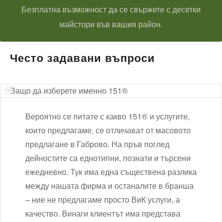
Безплатна възможност да се свържете с десетки
майстори във вашия район.
Често задавани въпроси
Защо да изберете именно 151®
Вероятно се питате с какво 151® и услугите,
които предлагаме, се отличават от масовото
предлагане в Габрово. На пръв поглед
дейностите са еднотипни, познати и търсени
ежедневно. Тук има една съществена разлика
между нашата фирма и останалите в бранша
– ние не предлагаме просто ВиК услуги, а
качество. Винаги клиентът има представа