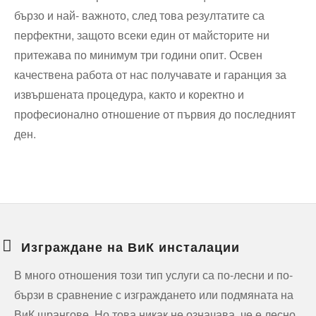
бързо и най- важното, след това резултатите са
перфектни, защото всеки един от майсторите ни
притежава по минимум три години опит. Освен
качествена работа от нас получавате и гаранция за
извършената процедура, както и коректно и
професионално отношение от първия до последният
ден.
Изграждане на ВиК инсталации
В много отношения този тип услуги са по-лесни и по-
бързи в сравнение с изграждането или подмяната на
ВиК щрангове. Но това никак не означава, че е лесно