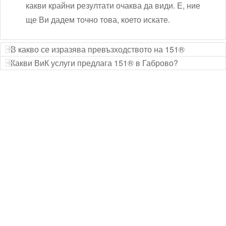
какви крайни резултати очаква да види. Е, ние
ще Ви дадем точно това, което искате.
В какво се изразява превъзходството на 151®
Какви ВиК услуги предлага 151® в Габрово?
Технически надзор на ремонт
Видеодиагностика на канали
Монтаж на душ панел
Смяна на щрангове
Монтаж на тоалетна чиния
ВиК услуги Бургас