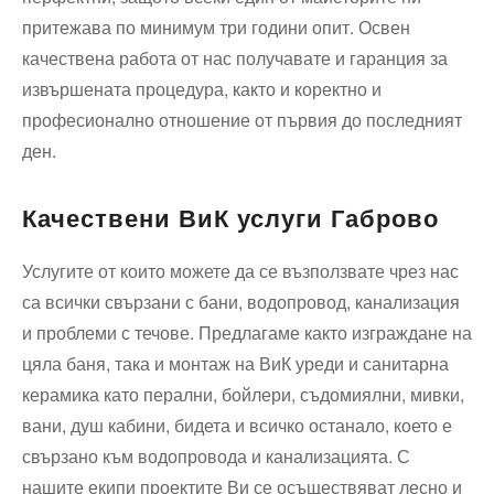
притежава по минимум три години опит. Освен
качествена работа от нас получавате и гаранция за
извършената процедура, както и коректно и
професионално отношение от първия до последният
ден.
Качествени ВиК услуги Габрово
Услугите от които можете да се възползвате чрез нас
са всички свързани с бани, водопровод, канализация
и проблеми с течове. Предлагаме както изграждане на
цяла баня, така и монтаж на ВиК уреди и санитарна
керамика като перални, бойлери, съдомиялни, мивки,
вани, душ кабини, бидета и всичко останало, което е
свързано към водопровода и канализацията. С
нашите екипи проектите Ви се осъществяват лесно и