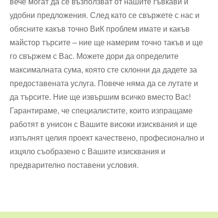
вече могат да се възползват от нашите гъвкави и
удобни предложения. След като се свържете с нас и
обясните какъв точно ВиК проблем имате и какъв
майстор търсите – ние ще намерим точно такъв и ще
го свържем с Вас. Можете дори да определите
максималната сума, която сте склонни да дадете за
предоставената услуга. Повече няма да се лутате и
да търсите. Ние ще извършим всичко вместо Вас!
Гарантираме, че специалистите, които изпращаме
работят в унисон с Вашите високи изисквания и ще
изпълнят целия проект качествено, професионално и
изцяло съобразено с Вашите изисквания и
предварително поставени условия.