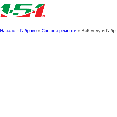
Начало
»
Габрово
»
Спешни ремонти
»
ВиК услуги Габр