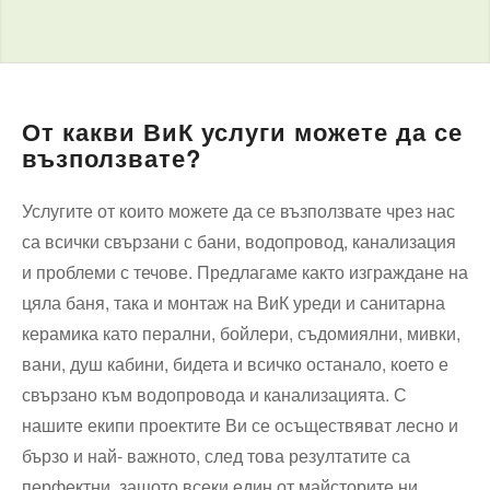
От какви ВиК услуги можете да се
възползвате?
Услугите от които можете да се възползвате чрез нас
са всички свързани с бани, водопровод, канализация
и проблеми с течове. Предлагаме както изграждане на
цяла баня, така и монтаж на ВиК уреди и санитарна
керамика като перални, бойлери, съдомиялни, мивки,
вани, душ кабини, бидета и всичко останало, което е
свързано към водопровода и канализацията. С
нашите екипи проектите Ви се осъществяват лесно и
бързо и най- важното, след това резултатите са
перфектни, защото всеки един от майсторите ни