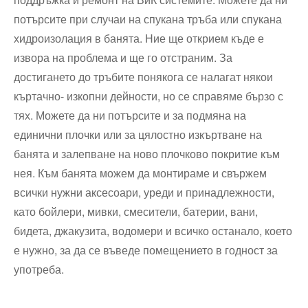
потърсите при случаи на спукана тръба или спукана
хидроизолация в банята. Ние ще открием къде е
извора на проблема и ще го отстраним. За
достигането до тръбите понякога се налагат някои
къртачно- изкопни дейности, но се справяме бързо с
тях. Можете да ни потърсите и за подмяна на
единични плочки или за цялостно изкъртване на
банята и залепване на ново плочково покритие към
нея. Към банята можем да монтираме и свържем
всички нужни аксесоари, уреди и принадлежности,
като бойлери, мивки, смесители, батерии, вани,
бидета, джакузита, водомери и всичко останало, което
е нужно, за да се въведе помещението в годност за
употреба.