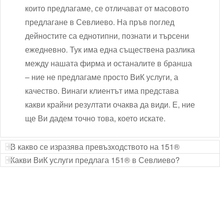
които предлагаме, се отличават от масовото
предлагане в Севлиево. На пръв поглед
дейностите са еднотипни, познати и търсени
ежедневно. Тук има една съществена разлика
между нашата фирма и останалите в бранша
– ние не предлагаме просто ВиК услуги, а
качество. Винаги клиентът има представа
какви крайни резултати очаква да види. Е, ние
ще Ви дадем точно това, което искате.
В какво се изразява превъзходството на 151®
Какви ВиК услуги предлага 151® в Севлиево?