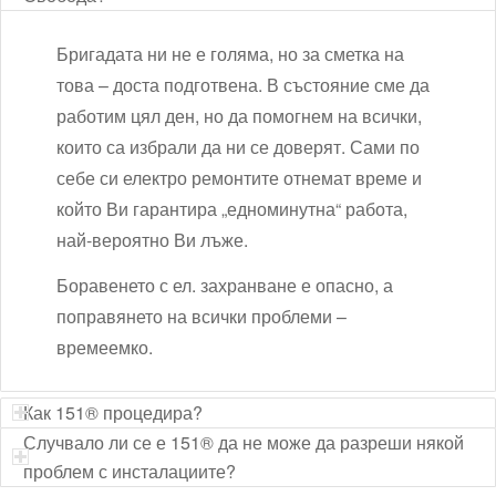
Бригадата ни не е голяма, но за сметка на
това – доста подготвена. В състояние сме да
работим цял ден, но да помогнем на всички,
които са избрали да ни се доверят. Сами по
себе си електро ремонтите отнемат време и
който Ви гарантира „едноминутна“ работа,
най-вероятно Ви лъже.
Боравенето с ел. захранване е опасно, а
поправянето на всички проблеми –
времеемко.
Как 151® процедира?
Случвало ли се е 151® да не може да разреши някой
проблем с инсталациите?