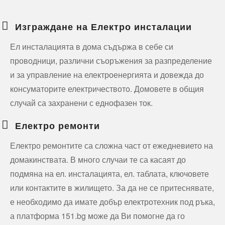
Изграждане на Електро инсталации
Ел инсталацията в дома съдържа в себе си
проводници, различни съоръжения за разпределение
и за управление на електроенергията и довежда до
консуматорите електричеството. Домовете в общия
случай са захранени с еднофазен ток.
Електро ремонти
Електро ремонтите са сложна част от ежедневието на
домакинствата. В много случаи те са касаят до
подмяна на ел. инсталацията, ел. таблата, ключовете
или контактите в жилището. За да не се притеснявате,
е необходимо да имате добър електротехник под ръка,
а платформа 151.bg може да Ви помогне да го