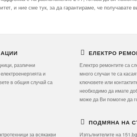
тет, и ние сме тук, за да гарантираме, че получавате в
ЛАЦИИ
ЕЛЕКТРО РЕМО
дници, различни
Електро ремонтите са сл
 електроенергията и
много случаи те са касая
вете в общия случай са
ключовете или контактит
необходимо да имате доб
може да Ви помогне да г
ПОДМЯНА НА 
ктротехници за всякакви
Изпълнителите на 151.bg