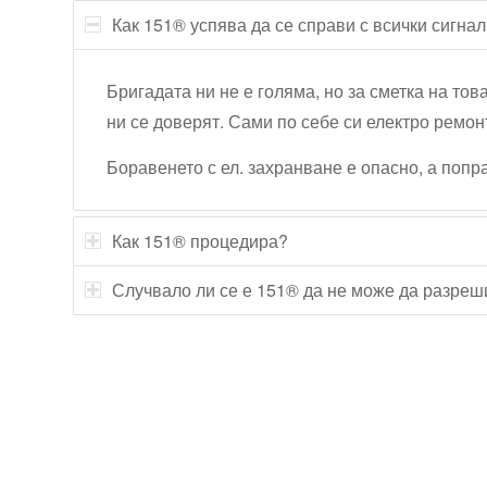
Как 151® успява да се справи с всички сигна
Бригадата ни не е голяма, но за сметка на тов
ни се доверят. Сами по себе си електро ремон
Боравенето с ел. захранване е опасно, а поп
Как 151® процедира?
Случвало ли се е 151® да не може да разреш
Технически надзор на ремонт
Видеодиагностика на канали