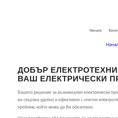
Начало
Кате
Нача
ДОБЪР ЕЛЕКТРОТЕХНИ
ВАШ ЕЛЕКТРИЧЕСКИ П
Вашето решение за възникналия електрически про
ви свързва удобно и ефективно с опитни електроте
проблем, който може да Ви обезпокои.
Чрез платформа 151.bg можете да се свържете с ш