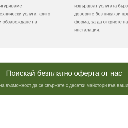
сигуряваме
извършват услугата бърз
хнически услуги, които
доверите без никакви пр
 и обзавеждане на
форма, за да откриете на
инсталация.
Поискай безплатно оферта от нас
на възможност да се свържете с десетки майстори във ваши