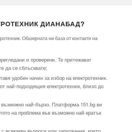
КТРОТЕХНИК ДИАНАБАД?
ротехник. Обширната ни база от контакти на
прегледани и проверени. Те притежават
те да се сблъсквате;
авя удобен начин за избор на електротехник.
 от най-подходящия електротехник, близо до
н възможно най-бързо. Платформа 151.bg ви
стото на проблема във възможно най-кратък
 с всякакви въпроси или запитвания, които