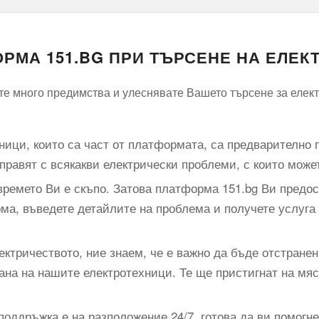
РМА 151.BG ПРИ ТЪРСЕНЕ НА ЕЛЕ
е много предимства и улеснявате Вашето търсене за елект
хници, които са част от платформата, са предварително 
справят с всякакви електрически проблеми, с които може
ремето Ви е скъпо. Затова платформа 151.bg Ви предост
ма, въведете детайлите на проблема и получете услуга
ектричеството, ние знаем, че е важно да бъде отстране
ана на нашите електротехници. Те ще пристигнат на мя
оддръжка е на разположение 24/7, готова да ви помогне