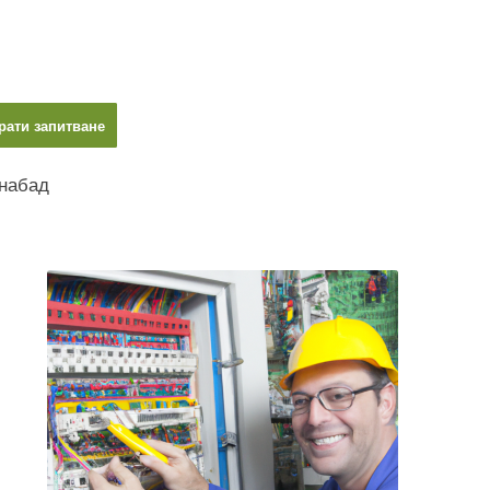
рати запитване
набад