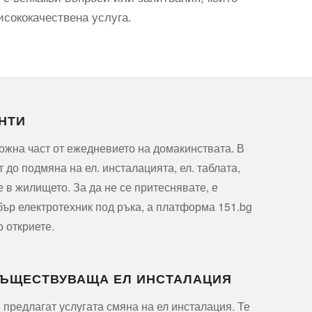
исококачествена услуга.
НТИ
ожна част от ежедневието на домакинствата. В
т до подмяна на ел. инсталацията, ел. таблата,
е в жилището. За да не се притеснявате, е
ър електротехник под ръка, а платформа 151.bg
о откриете.
СЪЩЕСТВУВАЩА ЕЛ ИНСТАЛАЦИЯ
 предлагат услугата смяна на ел инсталация. Те