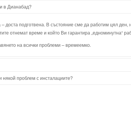
ли в Дианабад?
а – доста подготвена. В състояние сме да работим цял ден, 
тите отнемат време и който Ви гарантира „едноминутна“ ра
равянето на всички проблеми – времеемко.
и някой проблем с инсталациите?
Водопроводчик Дружба
Водопроводчик Люлин