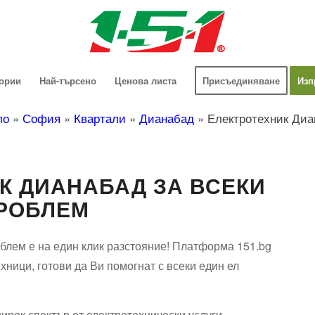
гории
Най-търсено
Ценова листа
Присъединяване
Изп
ло
»
София
»
Квартали
»
Дианабад
»
Електротехник Диа
К ДИАНАБАД ЗА ВСЕКИ
РОБЛЕМ
блем е на един клик разстояние! Платформа 151.bg
хници, готови да Ви помогнат с всеки един ел
ирок спектър от електротехнически услуги.