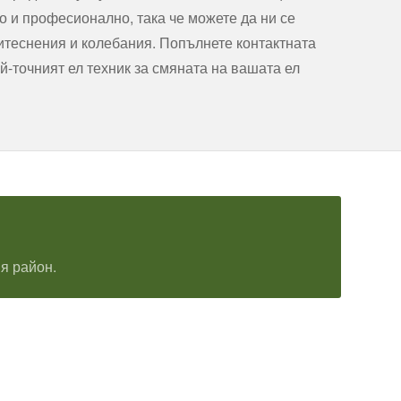
о и професионално, така че можете да ни се
итеснения и колебания. Попълнете контактната
й-точният ел техник за смяната на вашата ел
я район.