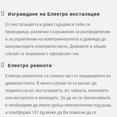
Изграждане на Електро инсталации
Ел инсталацията в дома съдържа в себе си
проводници, различни съоръжения за разпределение
и за управление на електроенергията и довежда до
консуматорите електричеството. Домовете в общия
случай са захранени с еднофазен ток.
Електро ремонти
Електро ремонтите са сложна част от ежедневието на
домакинствата. В много случаи те са касаят до
подмяна на ел. инсталацията, ел. таблата, ключовете
или контактите в жилището. За да не се притеснявате,
е необходимо да имате добър електротехник под ръка,
а платформа 151.bg може да Ви помогне да го