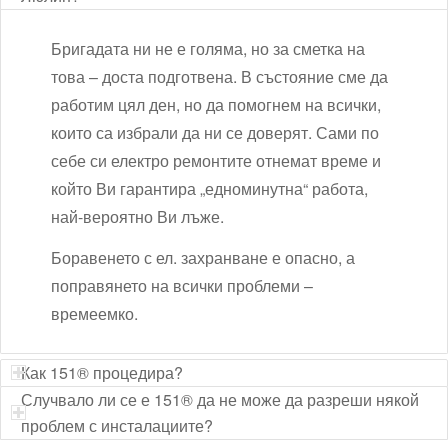
Бригадата ни не е голяма, но за сметка на
това – доста подготвена. В състояние сме да
работим цял ден, но да помогнем на всички,
които са избрали да ни се доверят. Сами по
себе си електро ремонтите отнемат време и
който Ви гарантира „едноминутна“ работа,
най-вероятно Ви лъже.
Боравенето с ел. захранване е опасно, а
поправянето на всички проблеми –
времеемко.
Как 151® процедира?
Случвало ли се е 151® да не може да разреши някой
проблем с инсталациите?