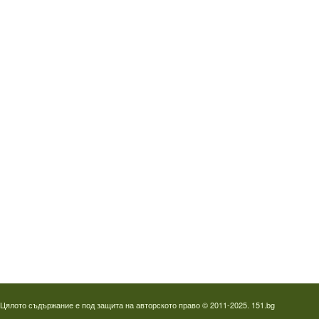
Водопроводчик Дружба
Водопроводчик Люлин
Водопроводчик Обеля
Водопроводчик Младост
Водопроводчик Надежда
Водопроводчик в Овча купел
Водопроводчик Слатина
Водопроводчик Студентски град
Термография на фотоволтаици
Отпушване на канали в Пловдив
Цялото съдържание е под защита на авторското право © 2011-2025. 151.bg