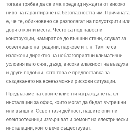
тогава трябва да се има предвид нуждата от високо
ниво на гарантиране на безопасността им. Причината
е, че те, обикновено се разполагат на полуоткрити или
дори открити места. Често са под навесни
конструкции, намират се до външни стени, служат за
осветяване на градини, паркове и т. н. Там те са
изложени директно на неблагоприятни климатични
условия като сняг, дъжд, висока влажност на въздуха
и други подобни, като това е предпоставка за
създаването на всевъзможни рискови ситуации.
Предлагаме на своите клиенти изграждане на ел
инсталации за офис, които могат да бъдат вътрешни
или външни. Освен тази дейност, нашите опитни
електротехници извършват и ремонт на електрически
инсталации, които вече съществуват.