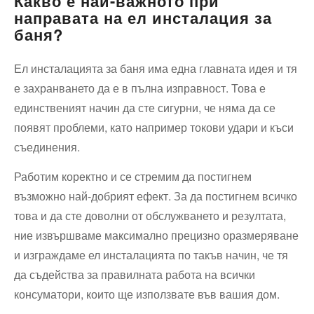
Какво е най-важното при
направата на ел инсталация за
баня?
Ел инсталацията за баня има една главната идея и тя
е захранването да е в пълна изправност. Това е
единственият начин да сте сигурни, че няма да се
появят проблеми, като например токови удари и къси
съединения.
Работим коректно и се стремим да постигнем
възможно най-добрият ефект. За да постигнем всичко
това и да сте доволни от обслужването и резултата,
ние извършваме максимално прецизно оразмеряване
и изграждаме ел инсталацията по такъв начин, че тя
да съдейства за правилната работа на всички
консуматори, които ще използвате във вашия дом.