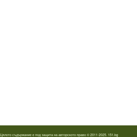
Водопроводчик Дружба
Водопроводчик Люлин
Водопроводчик Обеля
Водопроводчик Младост
Водопроводчик Надежда
Водопроводчик в Овча купел
Водопроводчик Слатина
Водопроводчик Студентски град
Термография на фотоволтаици
Отпушване на канали в Пловдив
Цялото съдържание е под защита на авторското право © 2011-2025. 151.bg