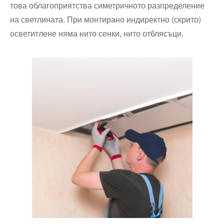
това облагоприятства симетричното разпределение
на светлината. При монтирано индиректно (скрито)
осветитлене няма нито сенки, нито отблясъци.