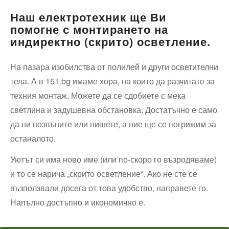
Наш електротехник ще Ви
помогне с монтирането на
индиректно (скрито) осветление.
На пазара изобилства от полилей и други осветителни
тела. А в 151.bg имаме хора, на които да разчитате за
техния монтаж. Можете да се сдобиете с мека
светлина и задушевна обстановка. Достатъчно е само
да ни позвъните или пишете, а ние ще се погрижим за
останалото.
Уютът си има ново име (или по-скоро го възродяваме)
и то се нарича „скрито осветление“. Ако не сте се
възползвали досега от това удобство, направете го.
Напълно достъпно и икономично е.