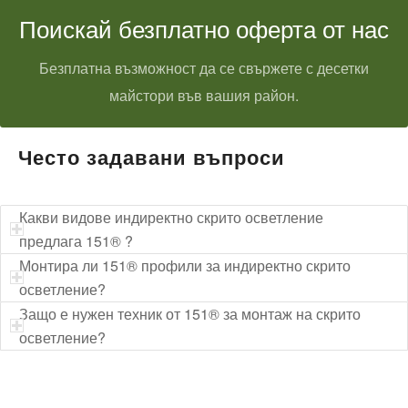
Поискай безплатно оферта от нас
Безплатна възможност да се свържете с десетки
майстори във вашия район.
Често задавани въпроси
Какви видове индиректно скрито осветление
предлага 151® ?
Монтира ли 151® профили за индиректно скрито
осветление?
Защо е нужен техник от 151® за монтаж на скрито
осветление?