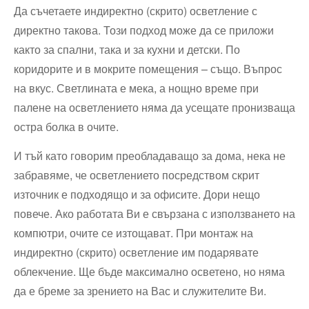
Да съчетаете индиректно (скрито) осветление с
директно такова. Този подход може да се приложи
както за спални, така и за кухни и детски. По
коридорите и в мокрите помещения – също. Въпрос
на вкус. Светлината е мека, а нощно време при
палене на осветлението няма да усещате пронизваща
остра болка в очите.
И тъй като говорим преобладаващо за дома, нека не
забравяме, че осветлението посредством скрит
източник е подходящо и за офисите. Дори нещо
повече. Ако работата Ви е свързана с използването на
компютри, очите се изтощават. При монтаж на
индиректно (скрито) осветление им подарявате
облекчение. Ще бъде максимално осветено, но няма
да е бреме за зрението на Вас и служителите Ви.