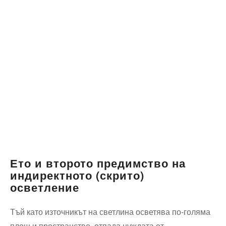
Ето и второто предимство на
индиректното (скрито)
осветление
Тъй като източникът на светлина осветява по-голяма
площ и пространство, отпада нуждата от