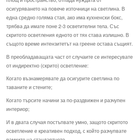
осигуряването на повече източници на светлина. В
една средно голяма стая, ако има кухненски бокс,
трябва да имате поне 2-3 осветителни тела. Със
скритото осветления едното от тях става излишно. В
същото време интензитетът на греене остава същият.
В преобладаващата част от случаите се интересувате
от индиректно (скрито) осветление:
Когато възнамерявате да осигурите светлина по
таваните и стените;
Когато търсите начини за по-раздвижен и разчупен
интериор;
И в двата случая постъпвате умно, защото скритото
осветление е креативен подход, с който разчупвате
рамките на стандартното.