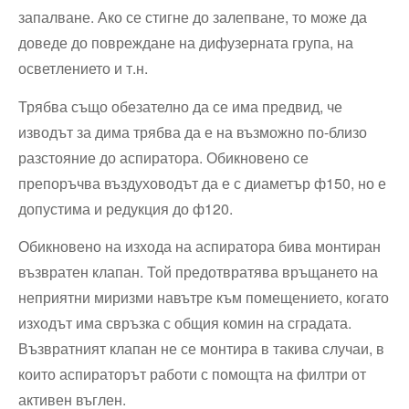
запалване. Ако се стигне до залепване, то може да
доведе до повреждане на дифузерната група, на
осветлението и т.н.
Трябва също обезателно да се има предвид, че
изводът за дима трябва да е на възможно по-близо
разстояние до аспиратора. Обикновено се
препоръчва въздуховодът да е с диаметър ф150, но е
допустима и редукция до ф120.
Обикновено на изхода на аспиратора бива монтиран
възвратен клапан. Той предотвратява връщането на
неприятни миризми навътре към помещението, когато
изходът има свръзка с общия комин на сградата.
Възвратният клапан не се монтира в такива случаи, в
които аспираторът работи с помощта на филтри от
активен въглен.