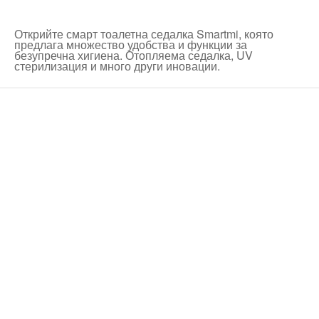
Открийте смарт тоалетна седалка Smartmi, която
предлага множество удобства и функции за
безупречна хигиена. Отопляема седалка, UV
стерилизация и много други иновации.
Технически надзор на ремонт
Видеодиагностика на канали
Монтаж на душ панел
Смяна на щрангове
Монтаж на тоалетна чиния