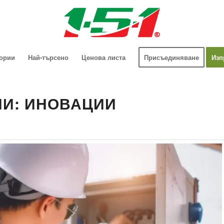
гории
Най-търсено
Ценова листа
Присъединяване
Изп
ИИ: ИНОВАЦИИ