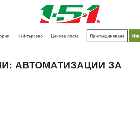
гории
Най-търсено
Ценова листа
Присъединяване
Изп
И: АВТОМАТИЗАЦИИ ЗА