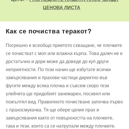
ЦЕНОВА ЛИСТА
Как се почиства теракот?
Погрешно е всеобщо приетото схващане, че плочките
се почистват с моп или влажна кърпа. Това далеч не е
достатъчно и дори може да доведе до куп други
неприятности. По този начин ще избутате всички
замърсявания и прахови частици директно във
фугите между всяка плочка и съвсем скоро тези
улейчета ще придобият занемарен, посивял или
пожълтял вид. Правилното почистване започва първо
с прахосмукачка. Тя ще обере целия прах и
замърсявания както от повърхността на плочките,
така и тези, които са се натрупали между плочките.