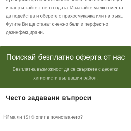
и напръскайте с него содата. Изчакайте малко сместа
да подейства и оберете с прахосмукачка или на ръка.
Фугите Ви ще станат снежно бели и перфектно
дезинфекцирани.
Поискай безплатно оферта от нас
Безплатна възможност да се свържете с десетки
хигиенисти във вашия район.
Често задавани въпроси
Има ли 151® опит в почистването?