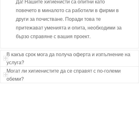
Да! Нашите хигиенисти са опитни като
повечето в миналото са работили в фирми в
други за почистване. Поради това те
притежават уменията и опита, необходими за
бързо справяне с вашия проект.
В какъв срок мога да получа оферта и изпълнение на
услуга?
Могат ли хигиенистите да се справят с по-големи
обеми?
Технически надзор на ремонт
Видеодиагностика на канали