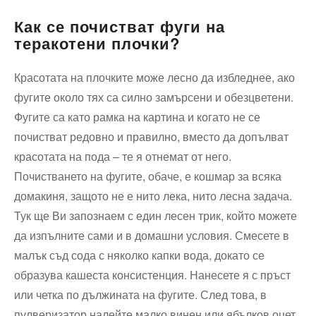
Как се почистват фуги на
теракотени плочки?
Красотата на плочките може лесно да избледнее, ако
фугите около тях са силно замърсени и обезцветени.
Фугите са като рамка на картина и когато не се
почистват редовно и правилно, вместо да допълват
красотата на пода – те я отнемат от него.
Почистването на фугите, обаче, е кошмар за всяка
домакиня, защото не е нито лека, нито лесна задача.
Тук ще Ви запознаем с един лесен трик, който можете
да изпълните сами и в домашни условия. Смесете в
малък съд сода с няколко капки вода, докато се
образува кашеста консистенция. Нанесете я с пръст
или четка по дължината на фугите. След това, в
пулверизатор налейте малко винен или ябълков оцет