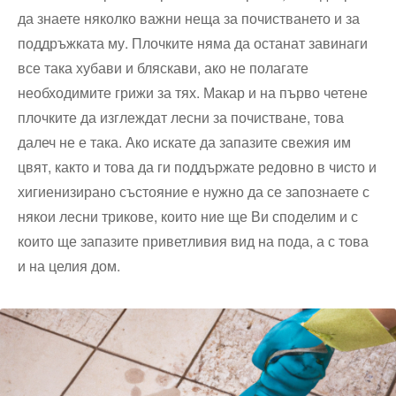
да знаете няколко важни неща за почистването и за
поддръжката му. Плочките няма да останат завинаги
все така хубави и бляскави, ако не полагате
необходимите грижи за тях. Макар и на първо четене
плочките да изглеждат лесни за почистване, това
далеч не е така. Ако искате да запазите свежия им
цвят, както и това да ги поддържате редовно в чисто и
хигиенизирано състояние е нужно да се запознаете с
някои лесни трикове, които ние ще Ви споделим и с
които ще запазите приветливия вид на пода, а с това
и на целия дом.