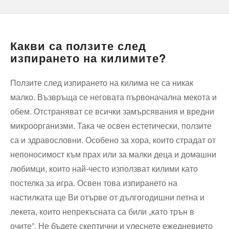
Какви са ползите след
изпирането на килимите?
Ползите след изпирането на килима не са никак
малко. Възвръща се неговата първоначална мекота и
обем. Отстраняват се всички замърсявания и вредни
микроорганизми. Така че освен естетически, ползите
са и здравословни. Особено за хора, които страдат от
непоносимост към прах или за малки деца и домашни
любимци, които най-често използват килими като
постелка за игра. Освен това изпирането на
настилката ще Ви отърве от дългогодишни петна и
лекета, които непрекъсната са били „като трън в
очите”. Не бъдете скептични и улеснете ежедневието