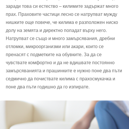
заради това си естество – килимите задържат много
прах. Праховите частици лесно се натрупват мужду
нишките още повече, че килима е разположен ниско
долу на земята и директно попадат върху него.
Натрупват се също и много замърсявания, дребни
отломки, микроорганизми или акари, които се
пренасят с подметките на обувките. За да се
чувствате комфортно и да не вдишвате постоянно
замърсяванията и прашинките е нужно поне два пъти
седмично да почиствате килима с прахосмукачка и
поне два пъти годишно да го изпирате.