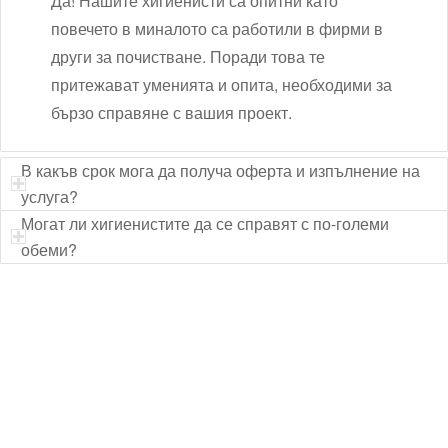
Да! Нашите хигиенисти са опитни като
повечето в миналото са работили в фирми в
други за почистване. Поради това те
притежават уменията и опита, необходими за
бързо справяне с вашия проект.
В какъв срок мога да получа оферта и изпълнение на
услуга?
Могат ли хигиенистите да се справят с по-големи
обеми?
Технически надзор на ремонт
Видеодиагностика на канали