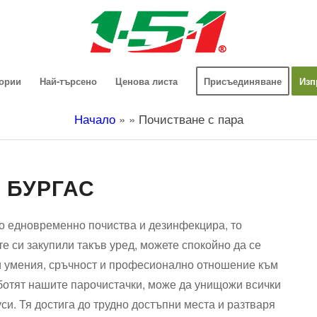
гории
Най-търсено
Ценова листа
Присъединяване
Изп
Начало
»
»
Почистване с пара
 БУРГАС
то едновременно почиства и дезинфекцира, то
те си закупили такъв уред, можете спокойно да се
ни умения, сръчност и професионално отношение към
работят нашите парочистачки, може да унищожи всички
си. Тя достига до трудно достъпни места и разтваря