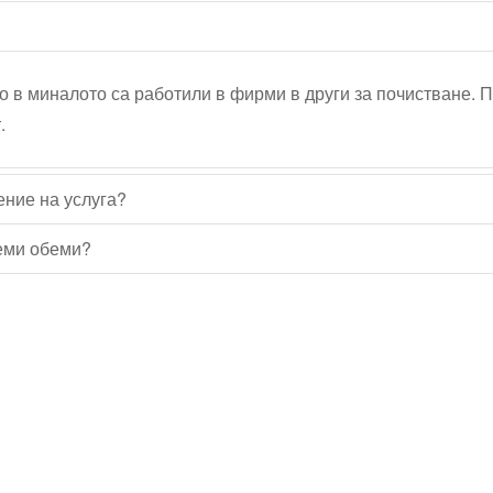
о в миналото са работили в фирми в други за почистване. 
.
ение на услуга?
леми обеми?
Водопроводчик Дружба
Водопроводчик Люлин
Водопроводчик Обеля