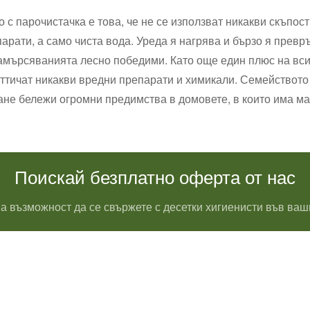
 с парочистачка е това, че не се използват никакви скъпо
арати, а само чиста вода. Уреда я нагрява и бързо я превръ
замърсяванията лесно победими. Като още един плюс на всич
е оттичат никакви вредни препарати и химикали. Семействот
ане бележи огромни предимства в домовете, в които има м
Поискай безплатно оферта от нас
а възможност да се свържете с десетки хигиенисти във ваш