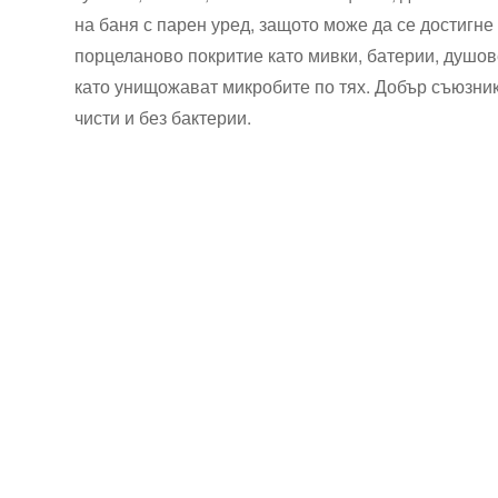
на баня с парен уред, защото може да се достигне
порцеланово покритие като мивки, батерии, душове
като унищожават микробите по тях. Добър съюзник 
чисти и без бактерии.