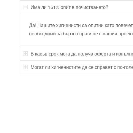
Има ли 151® опит в почистването?
Да! Нашите хигиенисти са опитни като повечет
необходими за бързо справяне с вашия проект
В какъв срок мога да получа оферта и изпълн
Могат ли хигиенистите да се справят с по-го
Технически надзор на ремонт
Видеодиагностика на канали
Монтаж на душ панел