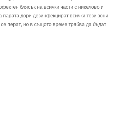
рфектен блясък на всички части с никелово и
на парата дори дезинфекцират всички тези зони
 се перат, но в същото време трябва да бъдат