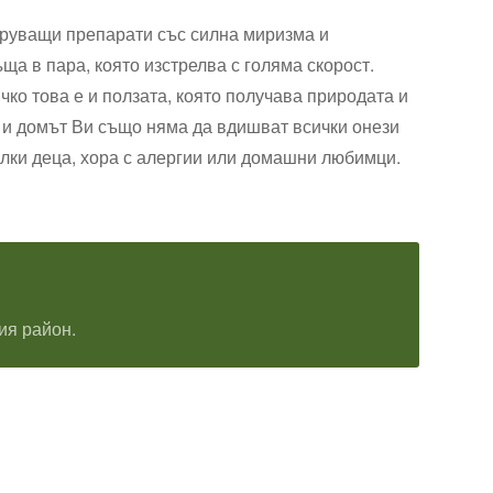
струващи препарати със силна миризма и
ща в пара, която изстрелва с голяма скорост.
ко това е и ползата, която получава природата и
о и домът Ви също няма да вдишват всички онези
алки деца, хора с алергии или домашни любимци.
ия район.