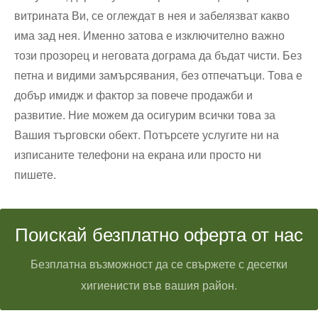
витрината Ви, се оглеждат в нея и забелязват какво
има зад нея. Именно затова е изключително важно
този прозорец и неговата дограма да бъдат чисти. Без
петна и видими замърсявания, без отпечатъци. Това е
добър имидж и фактор за повече продажби и
развитие. Ние можем да осигурим всички това за
Вашия търговски обект. Потърсете услугите ни на
изписаните телефони на екрана или просто ни
пишете.
Поискай безплатно оферта от нас
Безплатна възможност да се свържете с десетки
хигиенисти във вашия район.