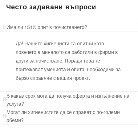
Често задавани въпроси
Има ли 151® опит в почистването?
Да! Нашите хигиенисти са опитни като
повечето в миналото са работили в фирми в
други за почистване. Поради това те
притежават уменията и опита, необходими за
бързо справяне с вашия проект.
В какъв срок мога да получа оферта и изпълнение на
услуга?
Могат ли хигиенистите да се справят с по-големи
обеми?