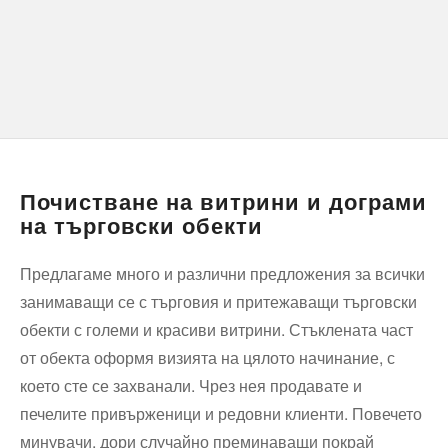
Почистване на витрини и дограми
на търговски обекти
Предлагаме много и различни предложения за всички
занимаващи се с търговия и притежаващи търговски
обекти с големи и красиви витрини. Стъклената част
от обекта оформя визията на цялото начинание, с
което сте се захванали. Чрез нея продавате и
печелите привърженици и редовни клиенти. Повечето
минувачи, дори случайно преминаващи покрай