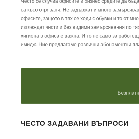
Често се случва офисите в бизнес средите да бъда
са късо отрязани. Не задържат и много замърсяван
офисите, защото в тях се ходи с обувки и то от мн
изглеждат чисти и без видими замърсявания по тях
хигиена в офиса е важна. И то не само за работещи
имидж. Ние предлагаме различни абонаментни пла
Безплатн
ЧЕСТО ЗАДАВАНИ ВЪПРОСИ