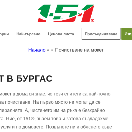
гории
Най-търсено
Ценова листа
Присъединяване
Изп
Начало
»
»
Почистване на мокет
 В БУРГАС
мокет в дома си знае, че тези епитети са най-точно
за почистване. На първо място не могат да се
пералнята. А, чистенето им на ръка е безкрайно
та. Ние, от 151®, знаем това и затова създадохме
слуги по домовете. Позвънете ни и обяснете къде