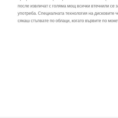
после извличат с голяма мощ всички втечнили се з
употреба. Специалната технология на дисковите че
сякаш стъпвате по облаци, когато вървите по моке