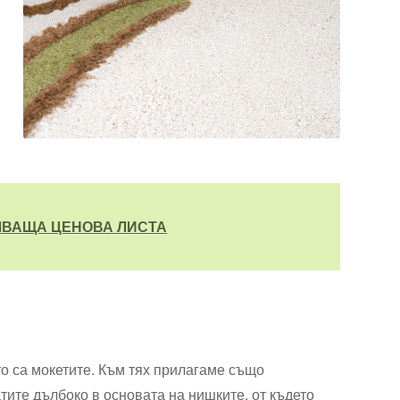
ЧВАЩА ЦЕНОВА ЛИСТА
о са мокетите. Към тях прилагаме също
ите дълбоко в основата на нишките, от където