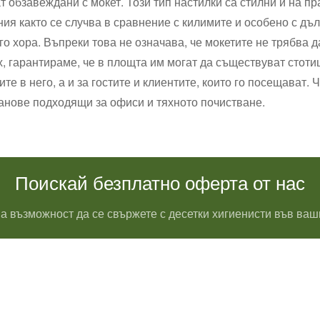
т обзавеждани с мокет. Този тип настилки са стилни и на п
ия както се случва в сравнение с килимите и особено с дъл
ого хора. Въпреки това не означава, че мокетите не трябва 
, гарантираме, че в площта им могат да съществуват стоти
те в него, а и за гостите и клиентите, които го посещават
нове подходящи за офиси и тяхното почистване.
Поискай безплатно оферта от нас
а възможност да се свържете с десетки хигиенисти във ваш