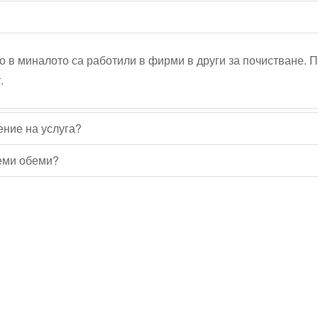
о в миналото са работили в фирми в други за почистване. 
.
ение на услуга?
леми обеми?
Водопроводчик Дружба
Водопроводчик Люлин
Водопроводчик Обеля