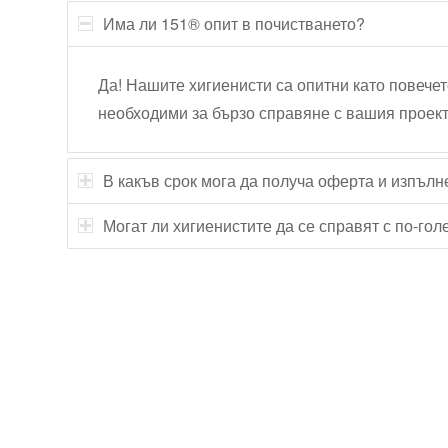
Има ли 151® опит в почистването?
Да! Нашите хигиенисти са опитни като повечет
необходими за бързо справяне с вашия проект
В какъв срок мога да получа оферта и изпълн
Могат ли хигиенистите да се справят с по-го
Технически надзор на ремонт
Видеодиагностика на канали
Монтаж на душ панел