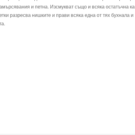
амърсявания и петна. Изсмукват също и всяка остатъчна капк
тки разресва нишките и прави всяка една от тях бухнала и 
та.