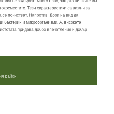
рактика не задържат много прах, защото нишките им
гокосместите. Тези характеристики са важни за
да се почистват. Напротив! Дори на вид да
ци бактерии и микроорганизми. А, високата
. Чистотата придава добро впечатление и добър
ия район.